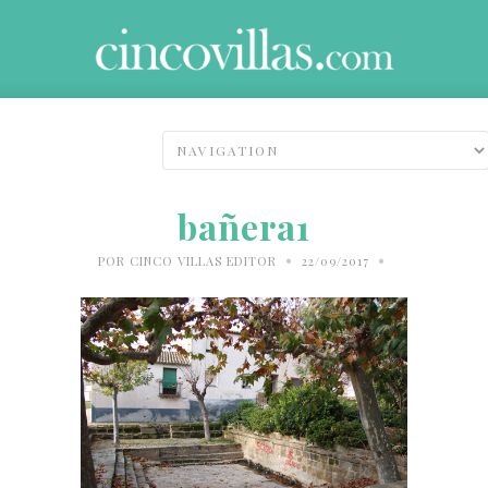
bañera1
•
•
POR
CINCO VILLAS EDITOR
22/09/2017