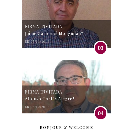
FIRMA INVITADA
Jaime Carbonel Monguilán*
EN 05/11/2016
03
FIRMA INVITADA
Alfonso Cortés Alegre*
EN 03/12/2016
04
BONJOUR & WELCOME