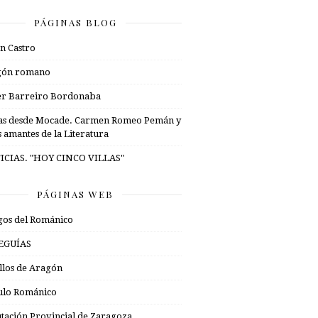
PÁGINAS BLOG
n Castro
gón romano
er Barreiro Bordonaba
as desde Mocade. Carmen Romeo Pemán y
s amantes de la Literatura
ICIAS. "HOY CINCO VILLAS"
PÁGINAS WEB
os del Románico
EGUÍAS
illos de Aragón
ulo Románico
tación Provincial de Zaragoza