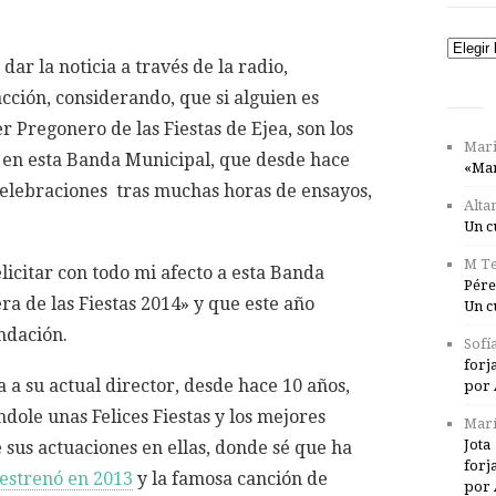
Catego
dar la noticia a través de la radio,
cción, considerando, que si alguien es
 Pregonero de las Fiestas de Ejea, son los
Mari
en esta Banda Municipal, que desde hace
«Mar
celebraciones tras muchas horas de ensayos,
Alta
Un c
M Te
licitar con todo mi afecto a esta Banda
Pére
a de las Fiestas 2014» y que este año
Un c
ndación.
Sofí
forj
a a su actual director, desde hace 10 años,
por 
ole unas Felices Fiestas y los mejores
Marí
Jota
 sus actuaciones en ellas, donde sé que ha
forj
estrenó en 2013
y la famosa canción de
por 