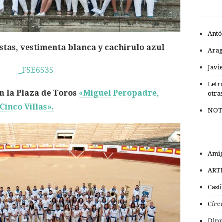
Antó
stas, vestimenta blanca y cachirulo azul
Ara
Javi
Letr
en la Plaza de Toros
«Miguel Peropadre,
otra
Cinco Villas».
NOT
Amig
ART
Cast
Círc
Dipu