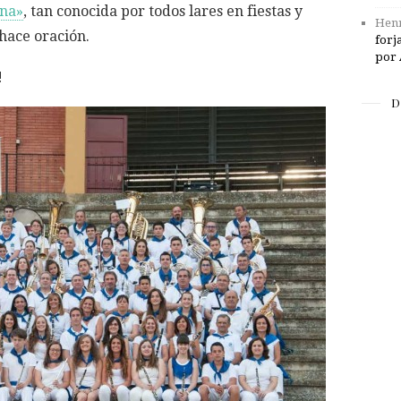
una»
, tan conocida por todos lares en fiestas y
Henr
hace oración.
forj
por 
!
D