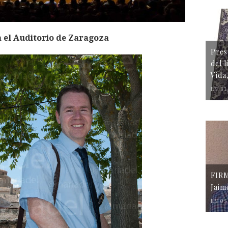
 el Auditorio de Zaragoza
Pres
del 
Vida
EN 31
FIR
Jaim
EN 05