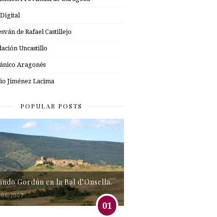
 Digital
esván de Rafael Castillejo
ación Uncastillo
nico Aragonés
io Jiménez Lacima
POPULAR POSTS
tando Gordún en la Bal d’Onsella.
/06/2007
01