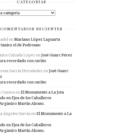
CATEGORÍAS
rías
COMENTARIOS RECIENTES
adel
en
Mariano López Laguarta
ianico el de Pedrosas»
mira Calzada Lopez
en
José Guarc Pérez
ura recordado con cariño
resa García Hernández
en
José Guarc
z
ura recordado con cariño
a Cuenca
en
El Monumento a La Jota
ado en Ejea de los Caballeros
Argimiro Martín Alonso.
a Ángeles García
en
El Monumento a La
ado en Ejea de los Caballeros
Argimiro Martín Alonso.