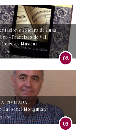
entación en Sierra de Luna
libro «Francisco de Val.
, Poesía y Música»
/07/2011
02
MA INVITADA
e Carbonel Monguilán*
/11/2016
03