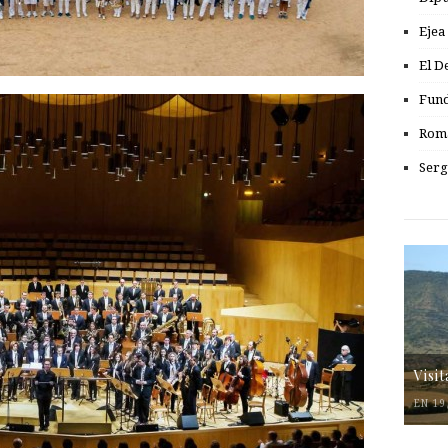
Ejea
El D
Fund
Romá
Serg
Visi
EN 19