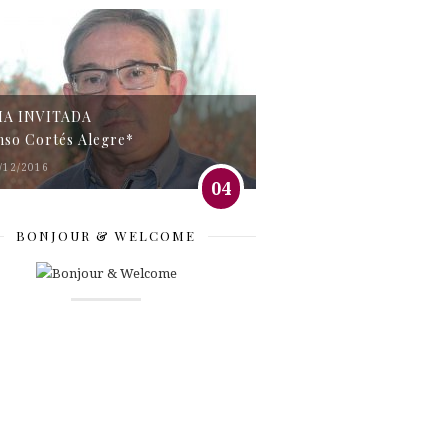
MA INVITADA
nso Cortés Alegre*
/12/2016
04
BONJOUR & WELCOME