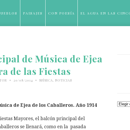
PUEBLOS
PAISAJES
CON POESÍA
EL AGUA EN LAS CINC
BLOG
ipal de Música de Ejea
a de las Fiestas
•
•
ITOR
20/08/2014
MÚSICA
,
NOTICIAS
Archiv
sica de Ejea de los Caballeros. Año 1914
iestas Mayores, el balcón principal del
balleros se llenará, como en la pasada