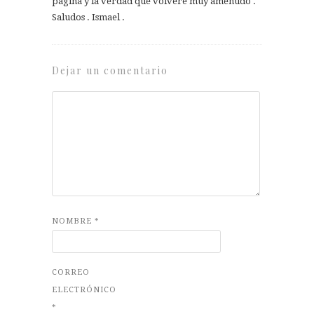
pagina y la verdad que volvere muy amenudo .
Saludos . Ismael .
Dejar un comentario
NOMBRE
*
CORREO
ELECTRÓNICO
*