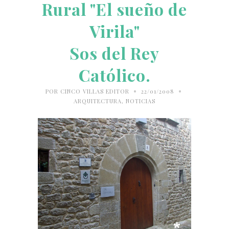
Rural "El sueño de
Virila"
Sos del Rey
Católico.
•
•
POR
CINCO VILLAS EDITOR
22/01/2008
ARQUITECTURA
,
NOTICIAS