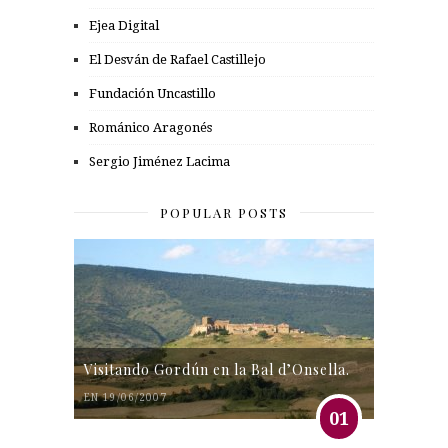
Ejea Digital
El Desván de Rafael Castillejo
Fundación Uncastillo
Románico Aragonés
Sergio Jiménez Lacima
POPULAR POSTS
Visitando Gordún en la Bal d’Onsella.
EN 19/06/2007
01