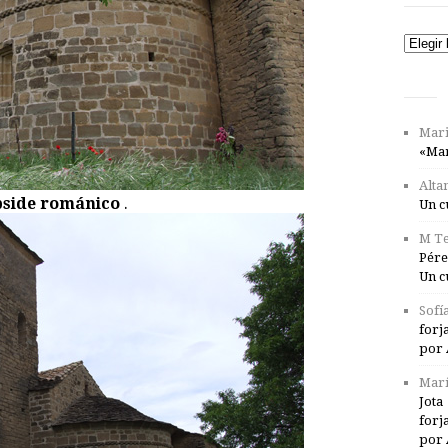
Catego
Mari
«Mar
Alta
side románico
.
Un c
M Te
Pére
Un c
Sofí
forj
por 
Marí
Jota
forj
por 