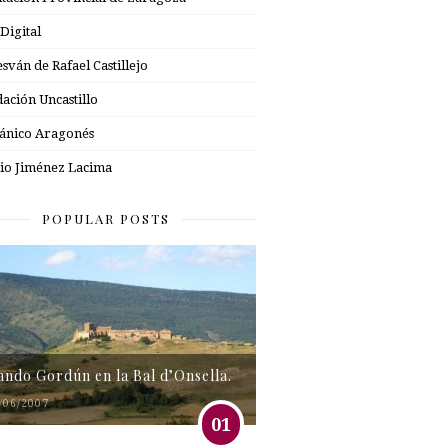
 Digital
esván de Rafael Castillejo
ación Uncastillo
nico Aragonés
io Jiménez Lacima
POPULAR POSTS
tando Gordún en la Bal d’Onsella.
/06/2007
01