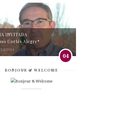
MA INVITADA
nso Cortés Alegre*
/12/2016
04
BONJOUR & WELCOME