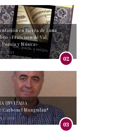
entación en Sierra de Luna
libro «Francisco de Val.
, Poesía y Música»
/07/2011
02
MA INVITADA
e Carbonel Monguilán*
/11/2016
03