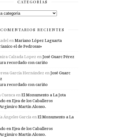
CATEGORÍAS
rías
COMENTARIOS RECIENTES
adel
en
Mariano López Laguarta
ianico el de Pedrosas»
mira Calzada Lopez
en
José Guarc Pérez
ura recordado con cariño
resa García Hernández
en
José Guarc
z
ura recordado con cariño
a Cuenca
en
El Monumento a La Jota
ado en Ejea de los Caballeros
Argimiro Martín Alonso.
a Ángeles García
en
El Monumento a La
ado en Ejea de los Caballeros
Argimiro Martín Alonso.