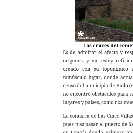
Las cruces del ceme
Es de admirar el afecto y re
orígenes; y me estoy refirie
creado con su toponímico a
minúsculo lugar, donde actual
censo del municipio de Bailo (
no encontró obstáculos para sa
lugares y países, como nos mue
La comarca de Las Cinco Villas
pues tras pasar el puerto de S
en Longás donde primero apa