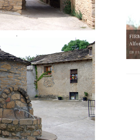
.
FIR
Alfo
EN 03