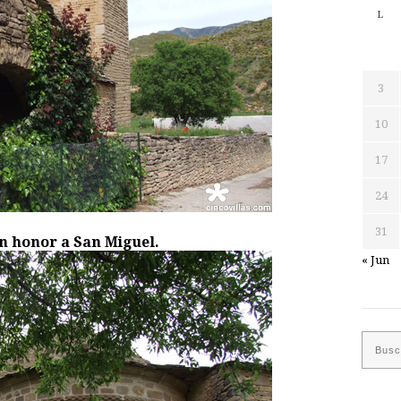
L
3
10
17
24
31
en honor a San Miguel.
« Jun