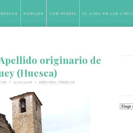
PUEBLOS
PAISAJES
CON POESÍA
EL AGUA EN LAS CINC
BLOG
Apellido originario de
uey (Huesca)
•
•
ITOR
21/05/2008
HISTORIA
,
PUEBLOS
Archiv