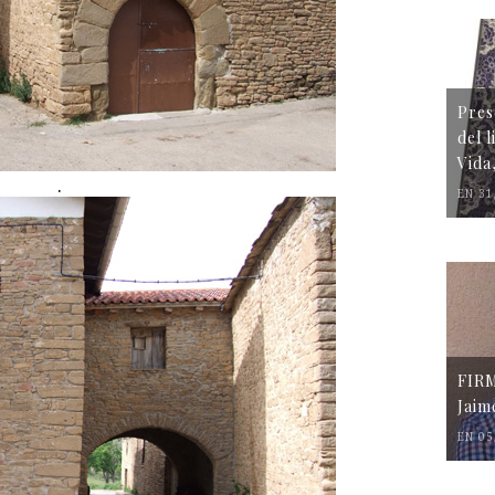
Pres
del 
Vida
.
EN 31
FIR
Jaim
EN 05