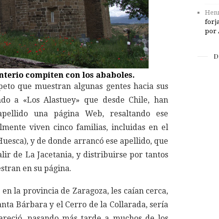
Henr
forj
por 
D
nterio compiten con los ababoles.
speto que muestran algunas gentes hacia sus
ndo a «Los Alastuey» que desde Chile, han
pellido una página Web, resaltando ese
mente viven cinco familias, incluidas en el
Huesca), y de donde arrancó ese apellido, que
lir de La Jacetania, y distribuirse por tantos
stran en su página.
 en la provincia de Zaragoza, les caían cerca,
anta Bárbara y el Cerro de la Collarada, sería
reció, pasando más tarde a muchos de los