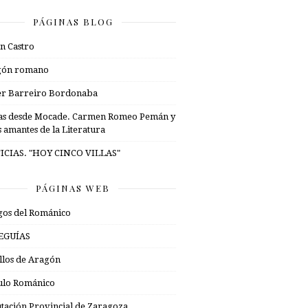
PÁGINAS BLOG
n Castro
gón romano
er Barreiro Bordonaba
as desde Mocade. Carmen Romeo Pemán y
s amantes de la Literatura
ICIAS. "HOY CINCO VILLAS"
PÁGINAS WEB
os del Románico
EGUÍAS
illos de Aragón
ulo Románico
tación Provincial de Zaragoza