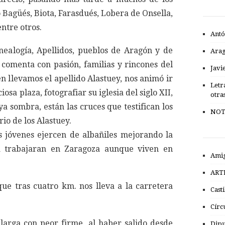
Bagüés, Biota, Farasdués, Lobera de Onsella,
entre otros.
Antó
nealogía, Apellidos, pueblos de Aragón y de
Ara
 comenta con pasión, familias y rincones del
Javi
én llevamos el apellido Alastuey, nos animó ir
Letr
osa plaza, fotografiar su iglesia del siglo XII,
otra
ya sombra, están las cruces que testifican los
NOT
io de los Alastuey.
s jóvenes ejercen de albañiles mejorando la
 trabajaran en Zaragoza aunque viven en
Amig
ART
ue tras cuatro km. nos lleva a la carretera
Cast
Círc
larga con peor firme, al haber salido desde
Dipu