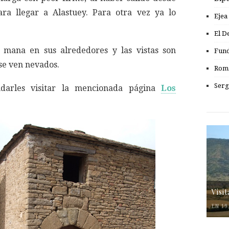
ra llegar a Alastuey. Para otra vez ya lo
Ejea
El D
a mana en sus alrededores y las vistas son
Fund
 se ven nevados.
Romá
Serg
darles visitar la mencionada página
Los
Visi
EN 19