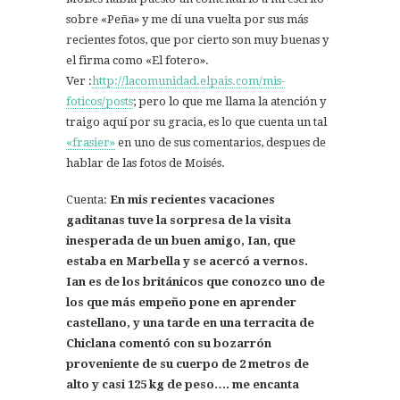
sobre «Peña» y me dí una vuelta por sus más
recientes fotos, que por cierto son muy buenas y
el firma como «El fotero».
Ver :
http://lacomunidad.elpais.com/mis-
foticos/posts
; pero lo que me llama la atención y
traigo aquí por su gracia, es lo que cuenta un tal
«frasier»
en uno de sus comentarios, despues de
hablar de las fotos de Moisés.
Cuenta:
En mis recientes vacaciones
gaditanas tuve la sorpresa de la visita
inesperada de un buen amigo, Ian, que
estaba en Marbella y se acercó a vernos.
Ian es de los británicos que conozco uno de
los que más empeño pone en aprender
castellano, y una tarde en una terracita de
Chiclana comentó con su bozarrón
proveniente de su cuerpo de 2 metros de
alto y casi 125 kg de peso…. me encanta