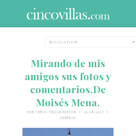
Mirando de mis
amigos sus fotos y
comentarios.De
Moisés Mena.
•
•
POR
CINCO VILLAS EDITOR
05/08/2007
GENERAL