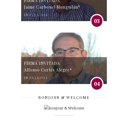
FIRMA INVITADA
Jaime Carbonel Monguilán*
EN 05/11/2016
03
FIRMA INVITADA
Alfonso Cortés Alegre*
EN 03/12/2016
04
BONJOUR & WELCOME