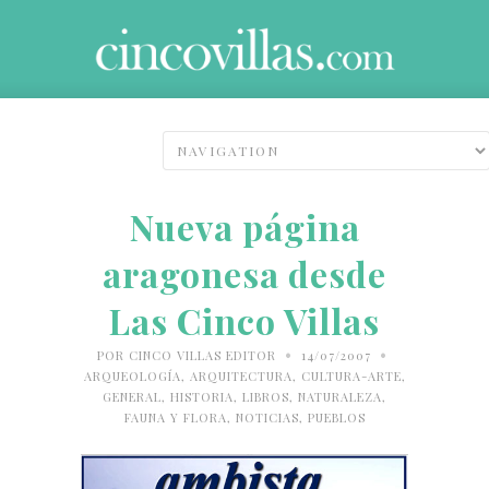
Nueva página
aragonesa desde
Las Cinco Villas
•
•
POR
CINCO VILLAS EDITOR
14/07/2007
ARQUEOLOGÍA
,
ARQUITECTURA
,
CULTURA-ARTE
,
GENERAL
,
HISTORIA
,
LIBROS
,
NATURALEZA,
FAUNA Y FLORA
,
NOTICIAS
,
PUEBLOS