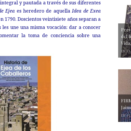
integral y pautada a través de sus diferentes
de Ejea
es heredero de aquella
Idea de Exea
en 1790. Doscientos veintisiete años separan a
s les une una misma vocación: dar a conocer
Pres
 fomentar la toma de conciencia sobre una
del 
Vida
EN 31
FIR
Jaim
EN 05