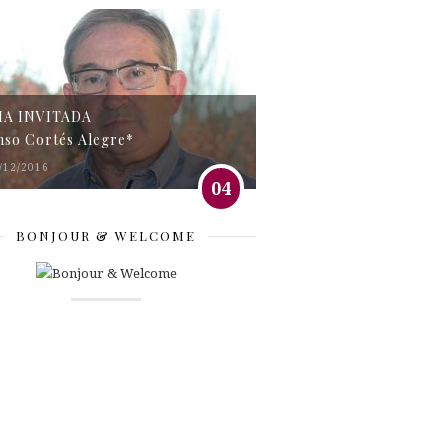
MA INVITADA
nso Cortés Alegre*
/12/2016
04
BONJOUR & WELCOME