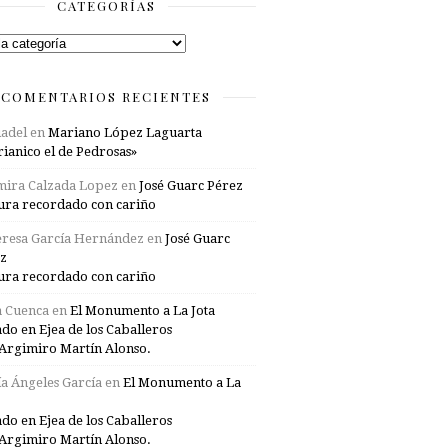
CATEGORÍAS
rías
COMENTARIOS RECIENTES
adel
en
Mariano López Laguarta
ianico el de Pedrosas»
mira Calzada Lopez
en
José Guarc Pérez
ura recordado con cariño
resa García Hernández
en
José Guarc
z
ura recordado con cariño
a Cuenca
en
El Monumento a La Jota
ado en Ejea de los Caballeros
Argimiro Martín Alonso.
a Ángeles García
en
El Monumento a La
ado en Ejea de los Caballeros
Argimiro Martín Alonso.