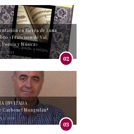
entación en Sierra de Luna
libro «Francisco de Val.
, Poesía y Música»
/07/2011
02
MA INVITADA
e Carbonel Monguilán*
/11/2016
03