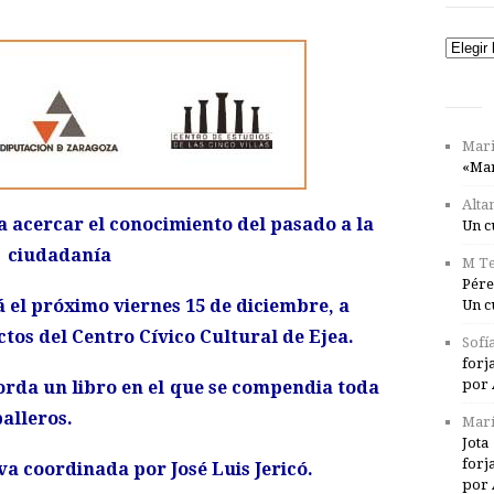
Catego
Mari
«Mar
Alta
ra acercar el conocimiento del pasado a la
Un c
ciudadanía
M Te
Pére
 el próximo viernes 15 de diciembre, a
Un c
actos del Centro Cívico Cultural de Ejea.
Sofí
forj
por 
orda un libro en el que se compendia toda
balleros.
Marí
Jota
forj
va coordinada por José Luis Jericó.
por 