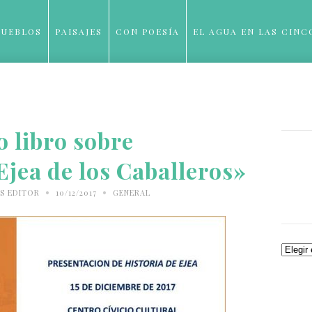
PUEBLOS
PAISAJES
CON POESÍA
EL AGUA EN LAS CINC
BLOG
 libro sobre
 Ejea de los Caballeros»
•
•
S EDITOR
10/12/2017
GENERAL
Archiv