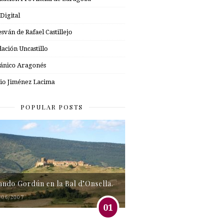
 Digital
esván de Rafael Castillejo
ación Uncastillo
nico Aragonés
io Jiménez Lacima
POPULAR POSTS
tando Gordún en la Bal d’Onsella.
/06/2007
01