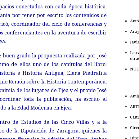
pacios conectados con cada época histórica.
nía por tener por escrito los contenidos de
Antó
ricó, coordinador del ciclo de conferencias y
Ara
os conferenciantes en la aventura de escribir
ea.
Javi
Letr
e buen grado la propuesta realizada por José
otra
uno de ellos uno de los capítulos del libro:
NOT
toria e Historia Antigua, Elena Piedrafita
onio Remón sobre la Historia Contemporánea,
nimia de los lugares de Ejea y el propio José
Amig
ordinar toda la publicación, ha escrito el
ART
ado a la Edad Moderna en Ejea.
Cast
ntro de Estudios de las Cinco Villas y a la
Círc
ico de la Diputación de Zaragoza, quienes la
Dipu