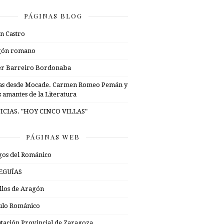
PÁGINAS BLOG
n Castro
gón romano
er Barreiro Bordonaba
as desde Mocade. Carmen Romeo Pemán y
s amantes de la Literatura
ICIAS. "HOY CINCO VILLAS"
PÁGINAS WEB
os del Románico
EGUÍAS
illos de Aragón
ulo Románico
tación Provincial de Zaragoza