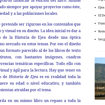
ptaron financiar la edición del libro. Ambas
zado siempre por apoyar proyectos como éste,
Ejea
iedad y a las poblaciones locales.
El D
Fund
 pretende ser riguroso en los contenidos que
y visual en su diseño. La idea inicial es dar a
Romá
s de la Historia de Ejea desde una óptica
Serg
r no avezado en estos temas. Por eso el diseño
un formato parecido al de los libros de texto
titutos, con bastantes imágenes, cuadros
erencias temáticas específicas. Todo ello con
isual y ágil para la lectura. Hay que tener en
vo de
Historia de Ejea
es en realidad toda la
fuere su edad o nivel educativo, y también
Visi
sientan atraídas por el tema.
EN 19
rda en un mismo libro un repaso a toda la