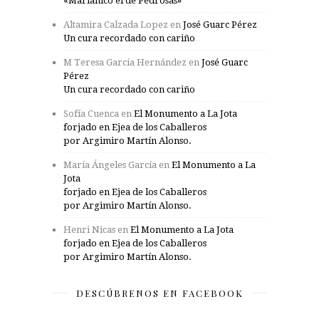
«Marianico el de Pedrosas»
Altamira Calzada Lopez
en
José Guarc Pérez
Un cura recordado con cariño
M Teresa García Hernández
en
José Guarc
Pérez
Un cura recordado con cariño
Sofía Cuenca
en
El Monumento a La Jota
forjado en Ejea de los Caballeros
por Argimiro Martín Alonso.
María Ángeles García
en
El Monumento a La
Jota
forjado en Ejea de los Caballeros
por Argimiro Martín Alonso.
Henri Nicas
en
El Monumento a La Jota
forjado en Ejea de los Caballeros
por Argimiro Martín Alonso.
DESCÚBRENOS EN FACEBOOK