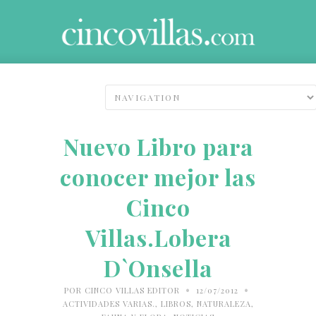
Nuevo Libro para
conocer mejor las
Cinco
Villas.Lobera
D`Onsella
•
•
POR
CINCO VILLAS EDITOR
12/07/2012
ACTIVIDADES VARIAS.
,
LIBROS
,
NATURALEZA,