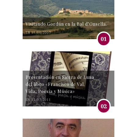
Visitando Gordún en la Bal d’Onsella.
EN 19/06/2007
01
Presentación en Sierra de Luna
del libro «Francisco de Val.
Vida, Poesía y Música»
EN 31/07/2011
02