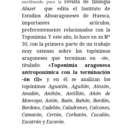
revista de filología
escribiendo para la
Alazet
que edita el Instituto de
Estudios Altoaragoneses de Huesca,
importantes artículos,
preferentemente relacionados con la
Toponimia. Y este año, lo hace en su Nº
30, con la primera parte de un trabajo
muy extenso sobre los topónimos
aragoneses que terminan en –
ón
,
titulado:
«
Toponimia aragonesa
antroponímica con la terminación
-ón
(I)»
y en él se analizan los
topónimos
Aguatón
,
Aguilón
,
Ainzón
,
Anadón
,
Aniñón
,
Antillón
,
Añón de
Moncayo
,
Astón
,
Baón
,
Bañón
,
Bordón
,
Bordons
,
Cadelón
,
Caladrones
,
Calcones
,
Camarón
,
Certón
,
Corbatón
,
Cucalón
,
Escatrón
y
Escorón
.