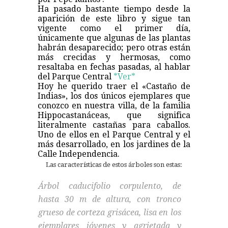
Ha pasado bastante tiempo desde la
aparición de este libro y sigue tan
vigente como el primer día,
únicamente que algunas de las plantas
habrán desaparecido; pero otras están
más crecidas y hermosas, como
resaltaba en fechas pasadas, al hablar
del Parque Central
*Ver*
Hoy he querido traer el «Castaño de
Indias», los dos únicos ejemplares que
conozco en nuestra villa, de la familia
Hippocastanáceas, que significa
literalmente castañas para caballos.
Uno de ellos en el Parque Central y el
más desarrollado, en los jardines de la
Calle Independencia.
Las características de estos árboles son estas:
Árbol caducifolio corpulento, de
hasta 30 m de altura, con tronco
grueso de corteza grisácea, lisa en los
ejemplares jóvenes y agrietada y