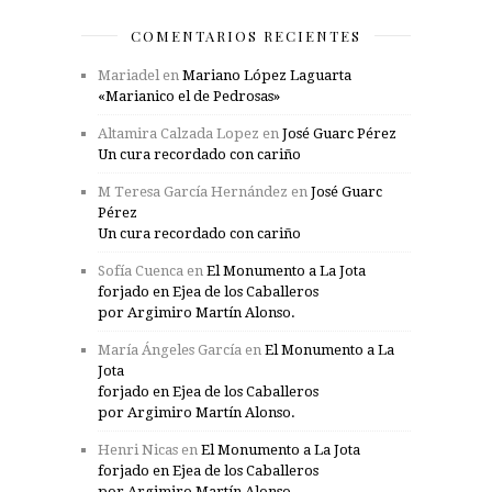
COMENTARIOS RECIENTES
Mariadel
en
Mariano López Laguarta
«Marianico el de Pedrosas»
Altamira Calzada Lopez
en
José Guarc Pérez
Un cura recordado con cariño
M Teresa García Hernández
en
José Guarc
Pérez
Un cura recordado con cariño
Sofía Cuenca
en
El Monumento a La Jota
forjado en Ejea de los Caballeros
por Argimiro Martín Alonso.
María Ángeles García
en
El Monumento a La
Jota
forjado en Ejea de los Caballeros
por Argimiro Martín Alonso.
Henri Nicas
en
El Monumento a La Jota
forjado en Ejea de los Caballeros
por Argimiro Martín Alonso.