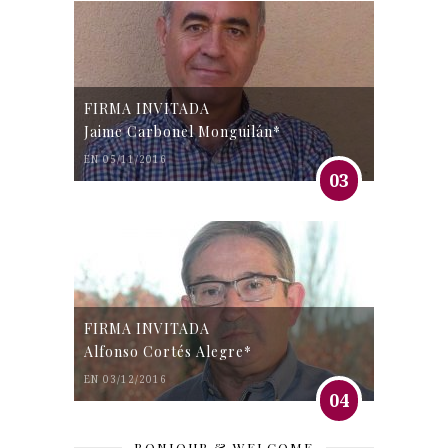
FIRMA INVITADA
Jaime Carbonel Monguilán*
EN 05/11/2016
03
FIRMA INVITADA
Alfonso Cortés Alegre*
EN 03/12/2016
04
BONJOUR & WELCOME