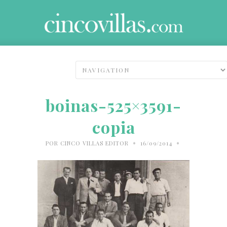
boinas-525×3591-
copia
•
•
POR
CINCO VILLAS EDITOR
16/09/2014