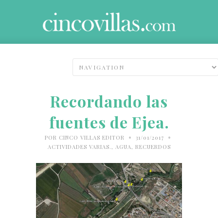
Recordando las
fuentes de Ejea.
•
•
POR
CINCO VILLAS EDITOR
31/01/2017
ACTIVIDADES VARIAS.
,
AGUA
,
RECUERDOS