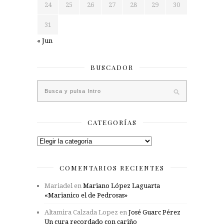
24
25
26
27
28
29
30
31
« Jun
BUSCADOR
CATEGORÍAS
Categorías
COMENTARIOS RECIENTES
Mariadel
en
Mariano López Laguarta
«Marianico el de Pedrosas»
Altamira Calzada Lopez
en
José Guarc Pérez
Un cura recordado con cariño