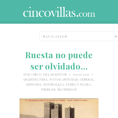
Ruesta no puede
ser olvidado…
•
•
POR
CINCO VILLAS EDITOR
09/05/2012
ARQUITECTURA
,
FOTOS ANTIGUAS
,
GENERAL
,
HISTORIA
,
NATURALEZA, FAUNA Y FLORA
,
PUEBLOS
,
RECUERDOS