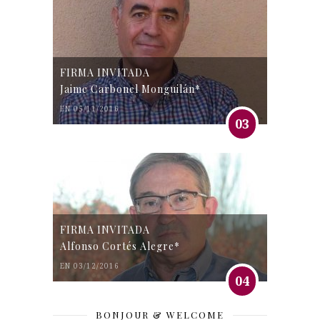
FIRMA INVITADA
Jaime Carbonel Monguilán*
EN 05/11/2016
03
FIRMA INVITADA
Alfonso Cortés Alegre*
EN 03/12/2016
04
BONJOUR & WELCOME