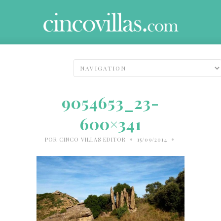
9054653_23-
600×341
•
•
POR
CINCO VILLAS EDITOR
15/09/2014