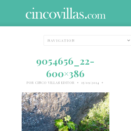
9054656_22-
600×386
•
•
POR
CINCO VILLAS EDITOR
15/09/2014