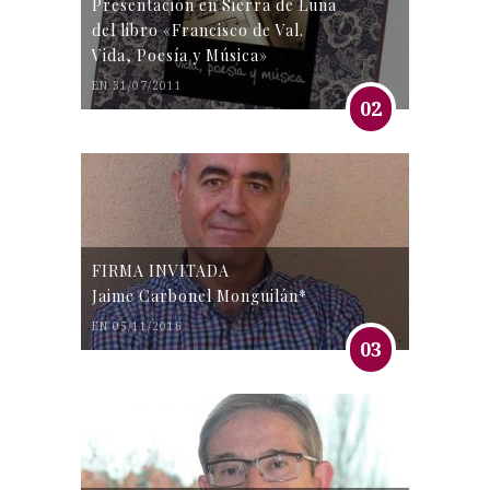
Presentación en Sierra de Luna
del libro «Francisco de Val.
Vida, Poesía y Música»
EN 31/07/2011
02
FIRMA INVITADA
Jaime Carbonel Monguilán*
EN 05/11/2016
03