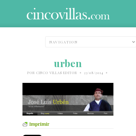
urben
•
•
POR
CINCO VILLAS EDITOR
23/08/2014
Imprimir