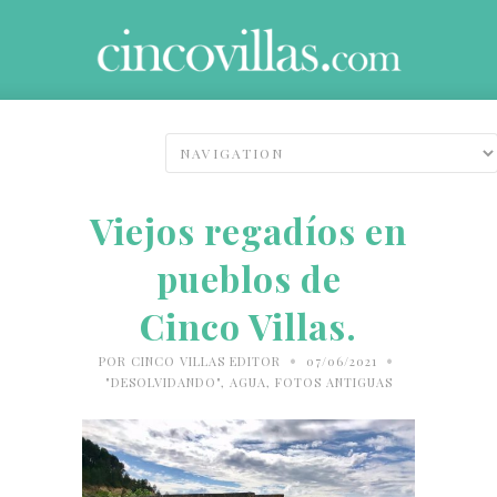
Viejos regadíos en
pueblos de
Cinco Villas.
•
•
POR
CINCO VILLAS EDITOR
07/06/2021
"DESOLVIDANDO"
,
AGUA
,
FOTOS ANTIGUAS