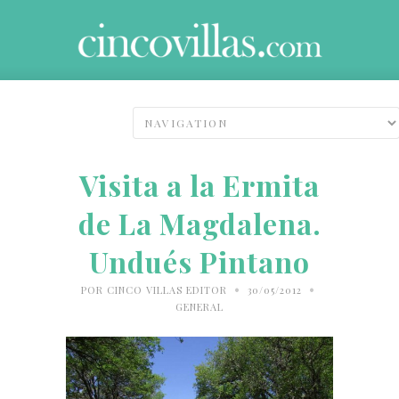
Visita a la Ermita
de La Magdalena.
Undués Pintano
•
•
POR
CINCO VILLAS EDITOR
30/05/2012
GENERAL