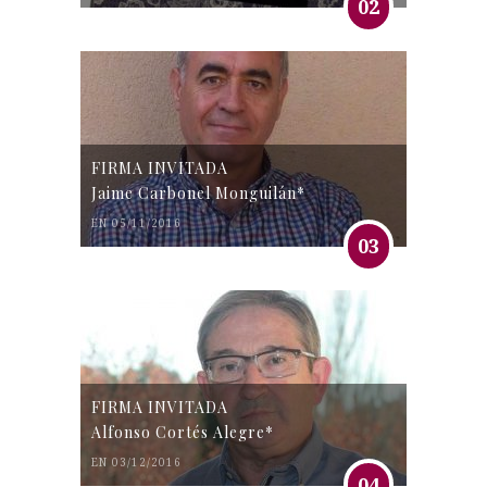
02
FIRMA INVITADA
Jaime Carbonel Monguilán*
EN 05/11/2016
03
FIRMA INVITADA
Alfonso Cortés Alegre*
EN 03/12/2016
04