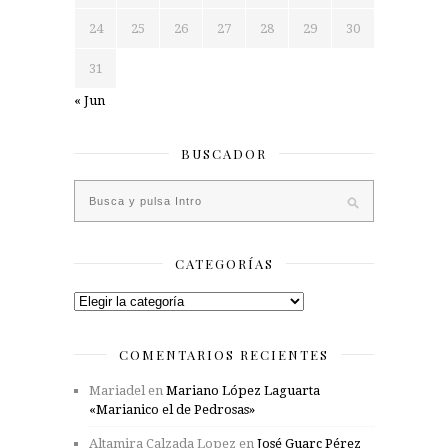
24
25
26
27
28
29
30
31
« Jun
BUSCADOR
CATEGORÍAS
Categorías
COMENTARIOS RECIENTES
Mariadel
en
Mariano López Laguarta
«Marianico el de Pedrosas»
Altamira Calzada Lopez
en
José Guarc Pérez