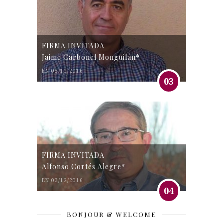
FIRMA INVITADA
Jaime Carbonel Monguilán*
EN 05/11/2016
03
FIRMA INVITADA
Alfonso Cortés Alegre*
EN 03/12/2016
04
BONJOUR & WELCOME