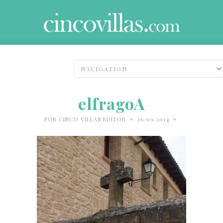
elfragoA
•
•
POR
CINCO VILLAS EDITOR
26/09/2014