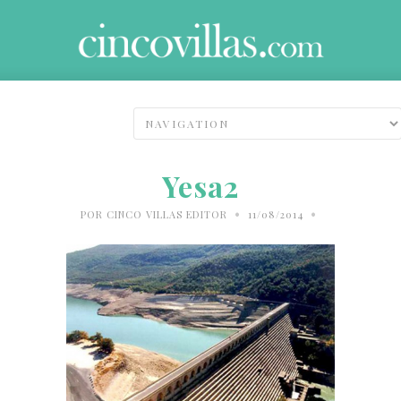
Yesa2
•
•
POR
CINCO VILLAS EDITOR
11/08/2014