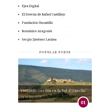
Ejea Digital
El Desván de Rafael Castillejo
Fundación Uncastillo
Románico Aragonés
Sergio Jiménez Lacima
POPULAR POSTS
Visitando Gordún en la Bal d’Onsella.
EN 19/06/2007
01