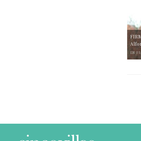
FIR
Alfo
EN 03