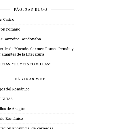
PÁGINAS BLOG
n Castro
gón romano
er Barreiro Bordonaba
as desde Mocade. Carmen Romeo Pemán y
s amantes de la Literatura
ICIAS. "HOY CINCO VILLAS"
PÁGINAS WEB
os del Románico
EGUÍAS
illos de Aragón
ulo Románico
tación Provincial de Zaragoza