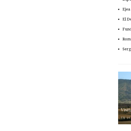
Ejea
El D
Fund
Romá
Serg
Visi
EN 19