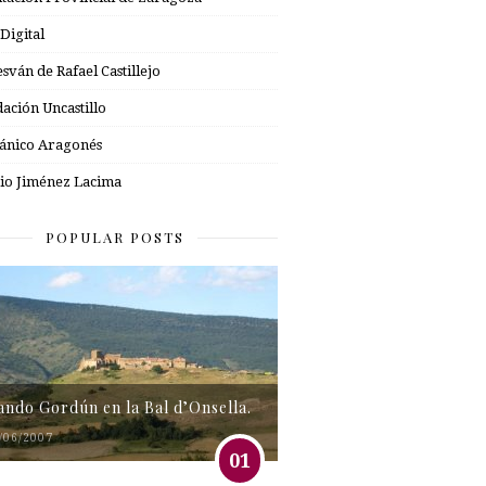
 Digital
esván de Rafael Castillejo
ación Uncastillo
nico Aragonés
io Jiménez Lacima
POPULAR POSTS
tando Gordún en la Bal d’Onsella.
/06/2007
01