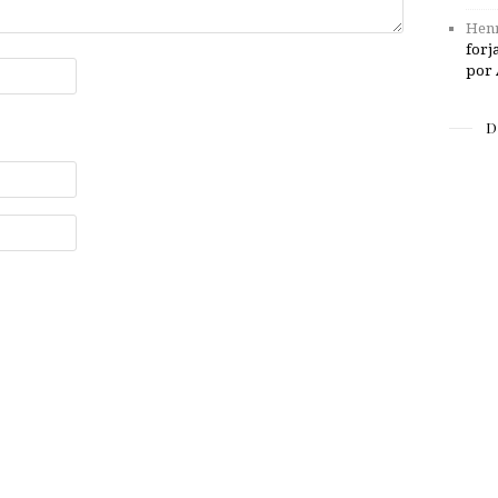
Henr
forj
por 
D