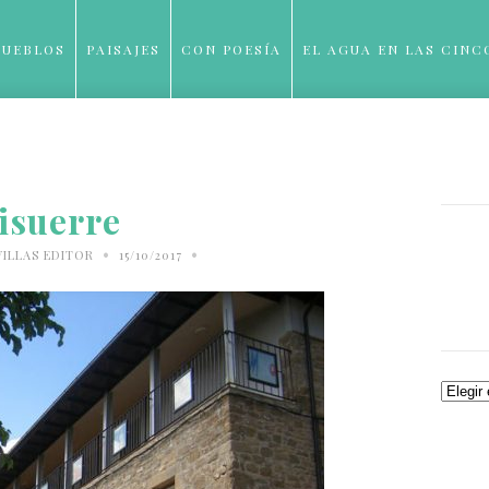
PUEBLOS
PAISAJES
CON POESÍA
EL AGUA EN LAS CINC
BLOG
isuerre
•
•
VILLAS EDITOR
15/10/2017
Archiv