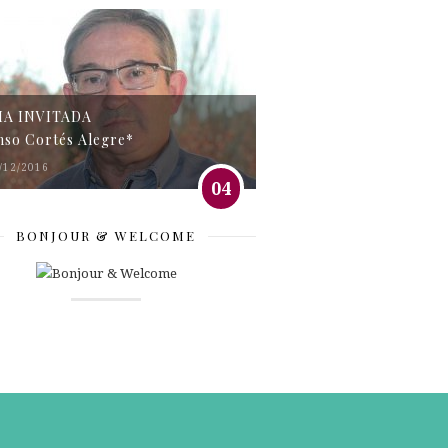
MA INVITADA
nso Cortés Alegre*
/12/2016
04
BONJOUR & WELCOME