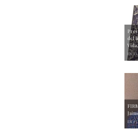
Pres
del 
Vida
EN 31
FIR
Jaim
EN 05