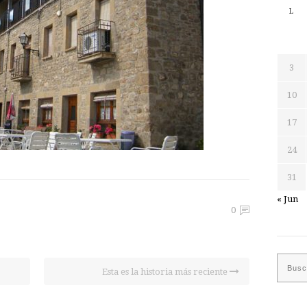
L
3
10
17
24
31
« Jun
0
Esta es la historia más reciente