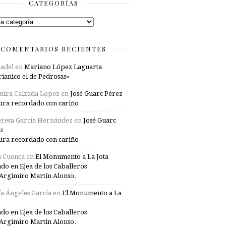
CATEGORÍAS
rías
COMENTARIOS RECIENTES
adel
en
Mariano López Laguarta
ianico el de Pedrosas»
mira Calzada Lopez
en
José Guarc Pérez
ura recordado con cariño
resa García Hernández
en
José Guarc
z
ura recordado con cariño
a Cuenca
en
El Monumento a La Jota
ado en Ejea de los Caballeros
Argimiro Martín Alonso.
a Ángeles García
en
El Monumento a La
ado en Ejea de los Caballeros
Argimiro Martín Alonso.