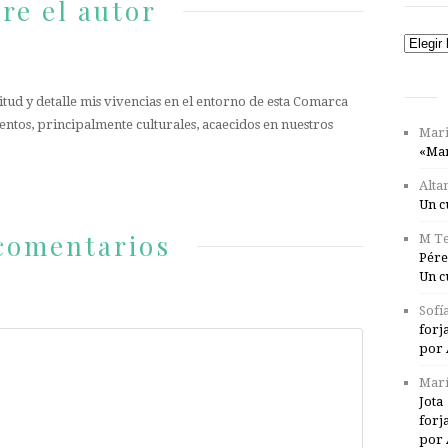
re el autor
Catego
tud y detalle mis vivencias en el entorno de esta Comarca
entos, principalmente culturales, acaecidos en nuestros
Mari
«Mar
Alta
Un c
comentarios
M Te
Pére
Un c
Sofí
forj
por 
Marí
Jota
forj
por 