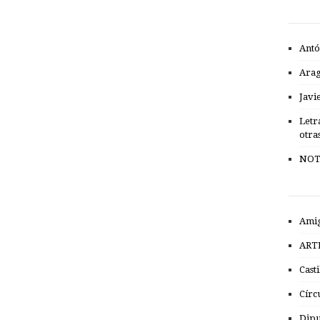
Antó
Ara
Javi
Letr
otra
NOT
Amig
ART
Cast
Círc
Dipu