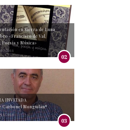
entación en Sierra de Luna
libro «Francisco de Val.
, Poesía y Música»
/07/2011
02
MA INVITADA
e Carbonel Monguilán*
/11/2016
03