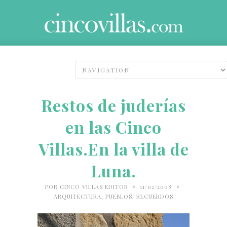
Restos de juderías
en las Cinco
Villas.En la villa de
Luna.
•
•
POR
CINCO VILLAS EDITOR
11/02/2008
ARQUITECTURA
,
PUEBLOS
,
RECUERDOS