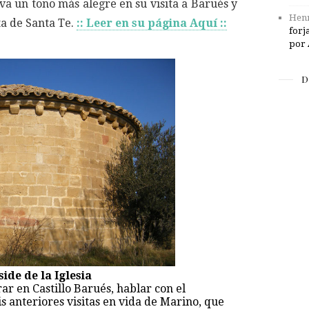
a un tono más alegre en su visita a Barués y
Henr
ta de Santa Te.
:: Leer en su página Aquí ::
forj
por 
D
ide de la Iglesia
rar en Castillo Barués, hablar con el
 anteriores visitas en vida de Marino, que