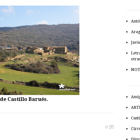
Antó
Ara
Javi
Letr
otra
NOT
Amig
 de Castillo Barués.
ART
Cast
0
Círc
Dipu