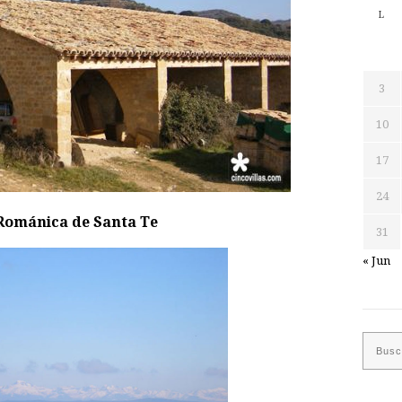
L
3
10
17
24
Románica de Santa Te
31
« Jun