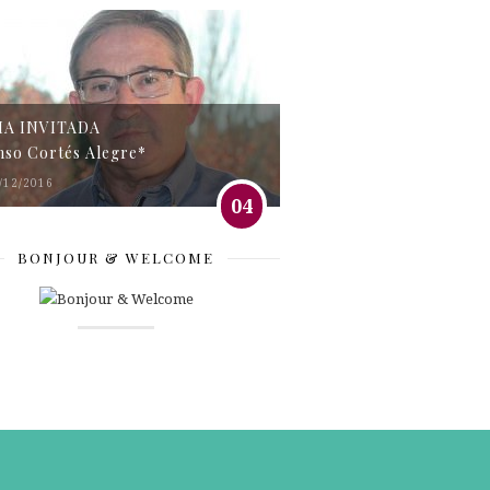
MA INVITADA
nso Cortés Alegre*
/12/2016
04
BONJOUR & WELCOME