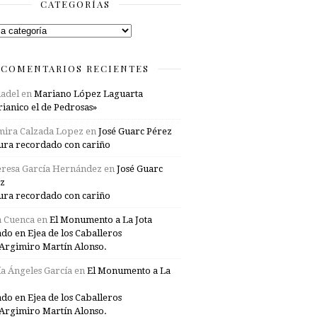
CATEGORÍAS
rías
COMENTARIOS RECIENTES
adel
en
Mariano López Laguarta
ianico el de Pedrosas»
mira Calzada Lopez
en
José Guarc Pérez
ura recordado con cariño
resa García Hernández
en
José Guarc
z
ura recordado con cariño
a Cuenca
en
El Monumento a La Jota
ado en Ejea de los Caballeros
Argimiro Martín Alonso.
a Ángeles García
en
El Monumento a La
ado en Ejea de los Caballeros
Argimiro Martín Alonso.