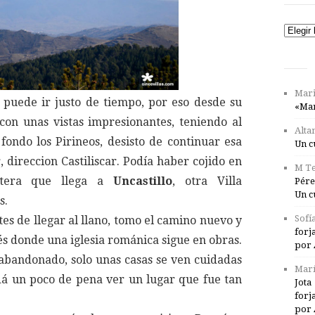
Catego
Mari
 puede ir justo de tiempo, por eso desde su
«Mar
 con unas vistas impresionantes, teniendo al
Alta
 fondo los Pirineos, desisto de continuar esa
Un c
, direccion Castiliscar. Podía haber cojido en
M Te
etera que llega a
Uncastillo
, otra Villa
Pére
Un c
s.
Sofí
tes de llegar al llano, tomo el camino nuevo y
forj
és donde una iglesia románica sigue en obras.
por 
 abandonado, solo unas casas se ven cuidadas
Marí
 dá un poco de pena ver un lugar que fue tan
Jota
forj
por 