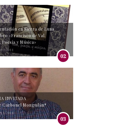
entación en Sierra de Luna
libro «Francisco de Val.
, Poesía y Música»
/07/2011
02
MA INVITADA
e Carbonel Monguilán*
/11/2016
03