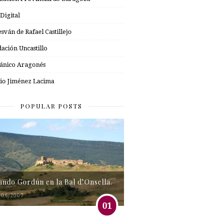
 Digital
esván de Rafael Castillejo
ación Uncastillo
nico Aragonés
io Jiménez Lacima
POPULAR POSTS
tando Gordún en la Bal d’Onsella.
/06/2007
01