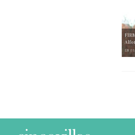
FIR
Alfo
EN 03