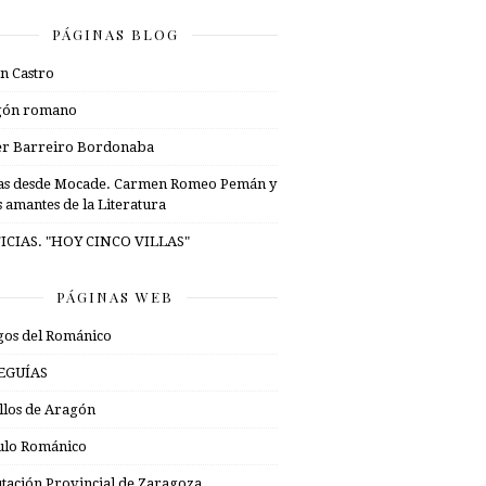
PÁGINAS BLOG
n Castro
gón romano
er Barreiro Bordonaba
as desde Mocade. Carmen Romeo Pemán y
s amantes de la Literatura
ICIAS. "HOY CINCO VILLAS"
PÁGINAS WEB
os del Románico
EGUÍAS
illos de Aragón
ulo Románico
tación Provincial de Zaragoza