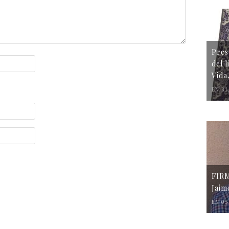
Pres
del 
Vida
EN 31
FIR
Jaim
EN 05