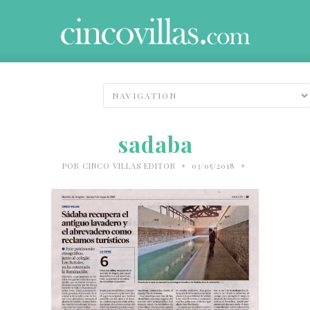
sadaba
•
•
POR
CINCO VILLAS EDITOR
03/05/2018