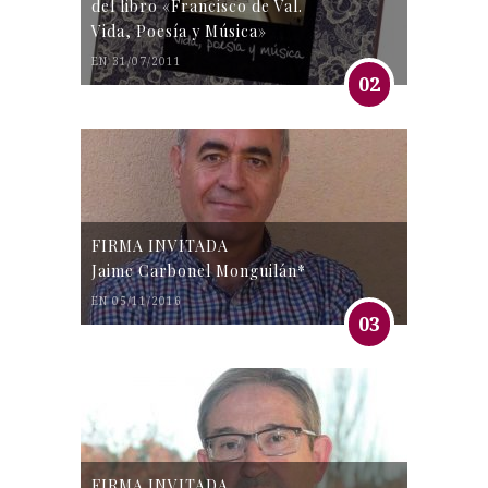
del libro «Francisco de Val.
Vida, Poesía y Música»
EN 31/07/2011
02
FIRMA INVITADA
Jaime Carbonel Monguilán*
EN 05/11/2016
03
FIRMA INVITADA