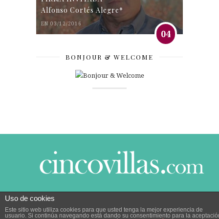
Alfonso Cortés Alegre*
EN 03/12/2016
04
BONJOUR & WELCOME
Uso de cookies
© 2014 CINCO VILLAS CONTIGO DESDE EL AÑO
Este sitio web utiliza cookies para que usted tenga la mejor experiencia de
2005.
POLÍTICA DE PRIVACIDAD
|
POLÍTICA DE
usuario. Si continúa navegando está dando su consentimiento para la aceptació