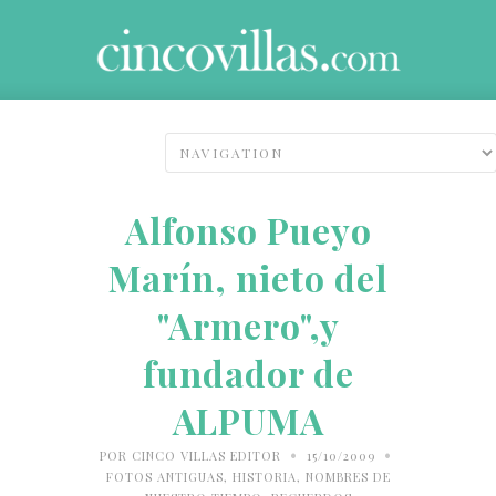
Alfonso Pueyo
Marín, nieto del
"Armero",y
fundador de
ALPUMA
•
•
POR
CINCO VILLAS EDITOR
15/10/2009
FOTOS ANTIGUAS
,
HISTORIA
,
NOMBRES DE