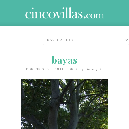
bayas
•
•
POR
CINCO VILLAS EDITOR
25/06/2017