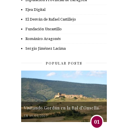
Ejea Digital
El Desván de Rafael Castillejo
Fundación Uncastillo
Románico Aragonés
Sergio Jiménez Lacima
POPULAR POSTS
Visitando Gordún en la Bal d’Onsella.
EN 19/06/2007
01