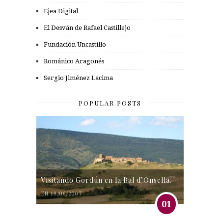
Ejea Digital
El Desván de Rafael Castillejo
Fundación Uncastillo
Románico Aragonés
Sergio Jiménez Lacima
POPULAR POSTS
Visitando Gordún en la Bal d’Onsella.
EN 19/06/2007
01