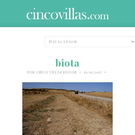
biota
•
•
POR
CINCO VILLAS EDITOR
19/05/2017