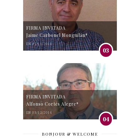
FIRMA INVITADA
Jaime Carbonel Monguilán*
EN 05/11/2016
03
FIRMA INVITADA
Alfonso Cortés Alegre*
EN 03/12/2016
04
BONJOUR & WELCOME