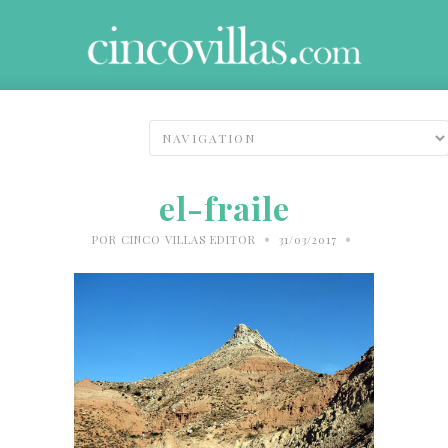
el-fraile
•
•
POR
CINCO VILLAS EDITOR
31/03/2017