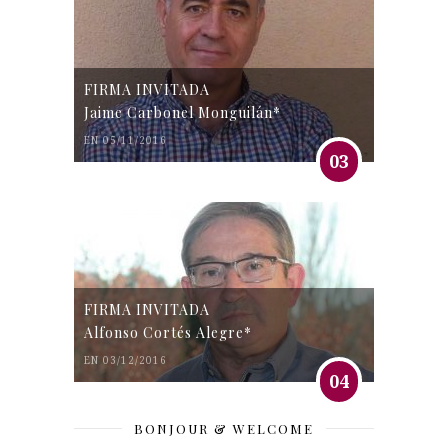
FIRMA INVITADA
Jaime Carbonel Monguilán*
EN 05/11/2016
03
FIRMA INVITADA
Alfonso Cortés Alegre*
EN 03/12/2016
04
BONJOUR & WELCOME