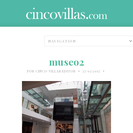
museo2
•
•
POR
CINCO VILLAS EDITOR
27/03/2017