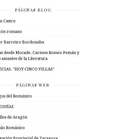
PÁGINAS BLOG
n Castro
gón romano
er Barreiro Bordonaba
as desde Mocade. Carmen Romeo Pemán y
s amantes de la Literatura
ICIAS. "HOY CINCO VILLAS"
PÁGINAS WEB
os del Románico
EGUÍAS
illos de Aragón
ulo Románico
tación Provincial de Zaragoza