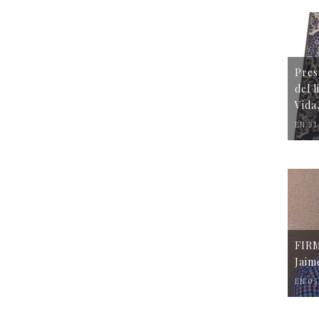
Pres
del 
Vida
EN 31
FIR
Jaim
EN 05