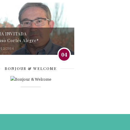
MA INVITADA
nso Cortés Alegre*
/12/2016
04
BONJOUR & WELCOME