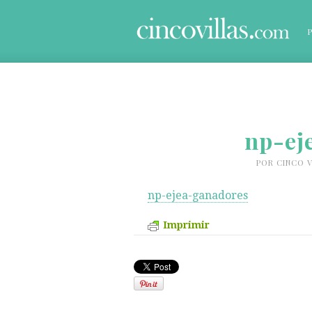
np-ej
POR
CINCO V
np-ejea-ganadores
Imprimir