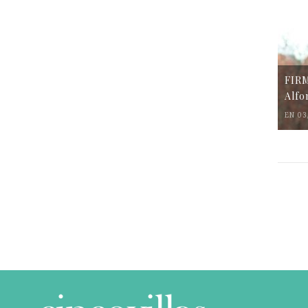
FIR
Alfo
EN 03