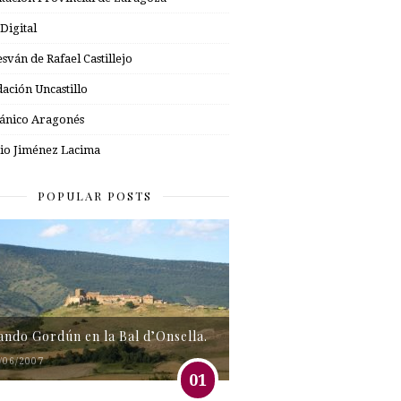
 Digital
esván de Rafael Castillejo
ación Uncastillo
nico Aragonés
io Jiménez Lacima
POPULAR POSTS
tando Gordún en la Bal d’Onsella.
/06/2007
01