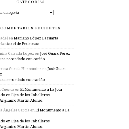
CATEGORÍAS
rías
COMENTARIOS RECIENTES
adel
en
Mariano López Laguarta
ianico el de Pedrosas»
mira Calzada Lopez
en
José Guarc Pérez
ura recordado con cariño
resa García Hernández
en
José Guarc
z
ura recordado con cariño
a Cuenca
en
El Monumento a La Jota
ado en Ejea de los Caballeros
Argimiro Martín Alonso.
a Ángeles García
en
El Monumento a La
ado en Ejea de los Caballeros
Argimiro Martín Alonso.