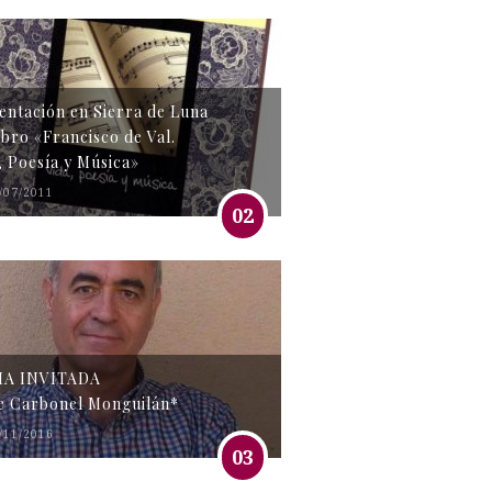
entación en Sierra de Luna
libro «Francisco de Val.
, Poesía y Música»
/07/2011
02
MA INVITADA
e Carbonel Monguilán*
/11/2016
03