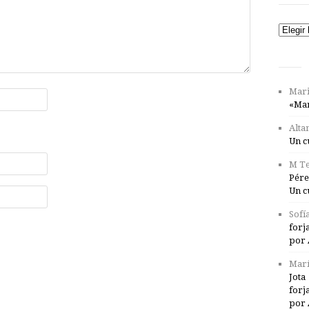
Catego
Mari
«Mar
Alta
Un c
M Te
Pére
Un c
Sofí
forj
por 
Marí
Jota
forj
por 