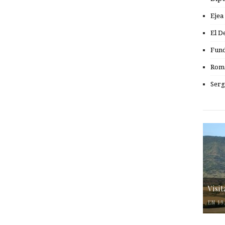
Ejea
El D
Fund
Romá
Serg
Visi
EN 19