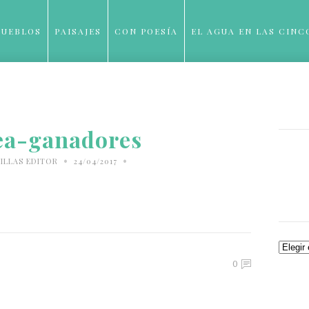
PUEBLOS
PAISAJES
CON POESÍA
EL AGUA EN LAS CINC
BLOG
ea-ganadores
•
•
ILLAS EDITOR
24/04/2017
Archiv
0