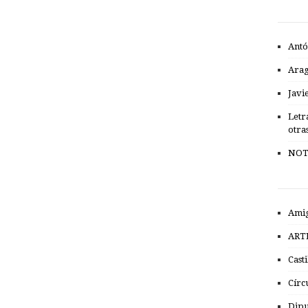
Antó
Ara
Javi
Letr
otra
NOT
Amig
ART
Cast
Círc
Dipu