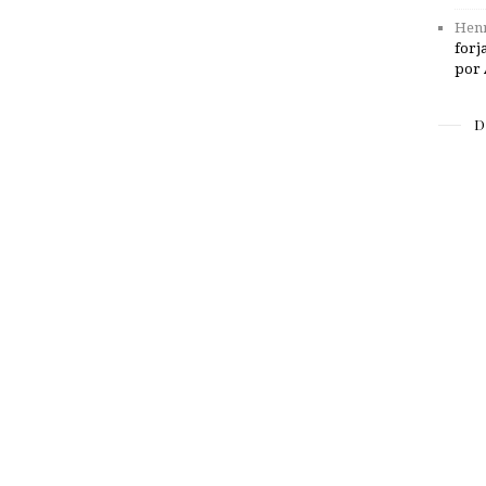
Henr
forj
por 
D