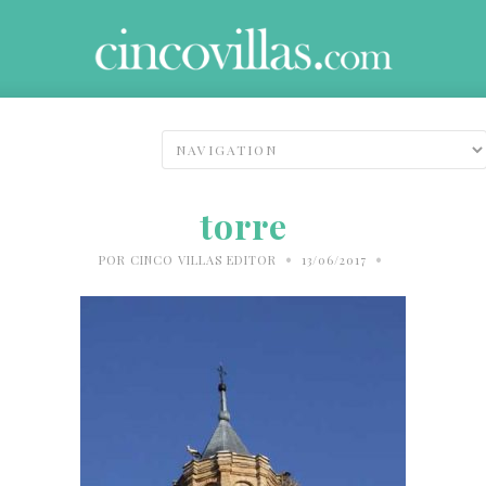
torre
•
•
POR
CINCO VILLAS EDITOR
13/06/2017