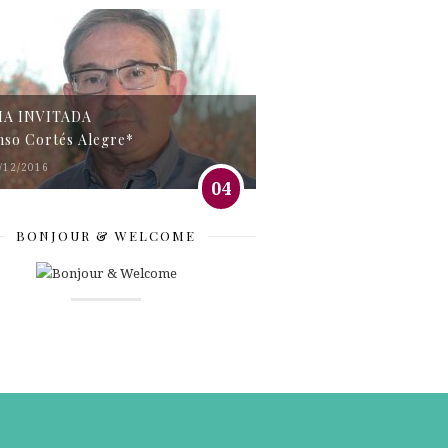
MA INVITADA
nso Cortés Alegre*
/12/2016
04
BONJOUR & WELCOME