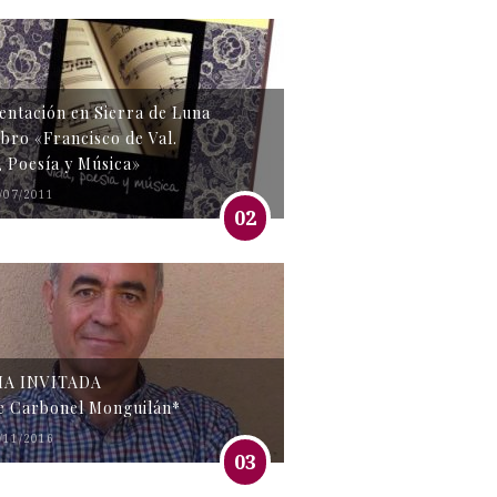
entación en Sierra de Luna
libro «Francisco de Val.
, Poesía y Música»
/07/2011
02
MA INVITADA
e Carbonel Monguilán*
/11/2016
03