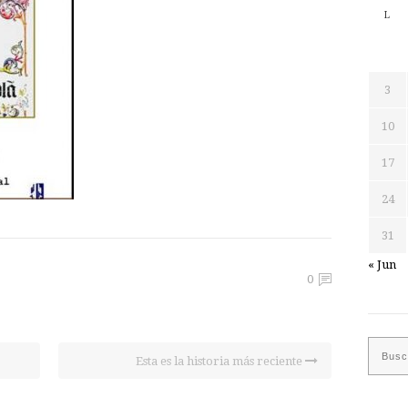
L
3
10
17
24
31
« Jun
0
Esta es la historia más reciente