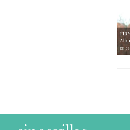
FIR
Alfo
EN 03