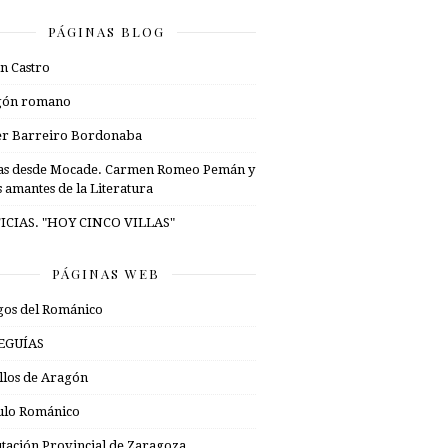
PÁGINAS BLOG
n Castro
gón romano
er Barreiro Bordonaba
as desde Mocade. Carmen Romeo Pemán y
s amantes de la Literatura
ICIAS. "HOY CINCO VILLAS"
PÁGINAS WEB
os del Románico
EGUÍAS
illos de Aragón
ulo Románico
tación Provincial de Zaragoza