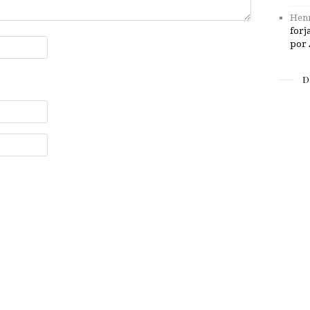
Henr
forj
por 
D