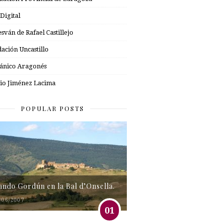
 Digital
esván de Rafael Castillejo
ación Uncastillo
nico Aragonés
io Jiménez Lacima
POPULAR POSTS
tando Gordún en la Bal d’Onsella.
/06/2007
01