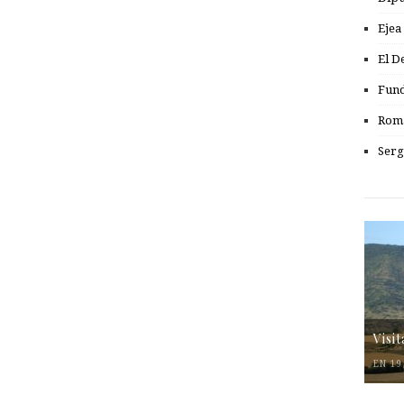
Ejea
El D
Fund
Romá
Serg
Visi
EN 19