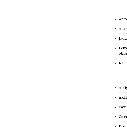
Antó
Ara
Javi
Letr
otra
NOT
Amig
ART
Cast
Círc
Dipu