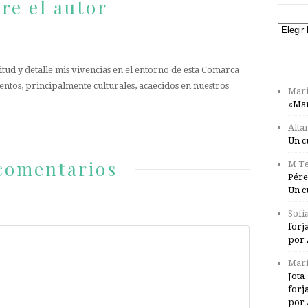
re el autor
Catego
tud y detalle mis vivencias en el entorno de esta Comarca
entos, principalmente culturales, acaecidos en nuestros
Mari
«Mar
Alta
Un c
comentarios
M Te
Pére
Un c
Sofí
forj
por 
Marí
Jota
forj
por 