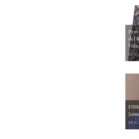
Pres
del 
Vida
EN 31
FIR
Jaim
EN 05