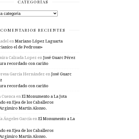
CATEGORÍAS
rías
COMENTARIOS RECIENTES
adel
en
Mariano López Laguarta
ianico el de Pedrosas»
mira Calzada Lopez
en
José Guarc Pérez
ura recordado con cariño
resa García Hernández
en
José Guarc
z
ura recordado con cariño
a Cuenca
en
El Monumento a La Jota
ado en Ejea de los Caballeros
Argimiro Martín Alonso.
a Ángeles García
en
El Monumento a La
ado en Ejea de los Caballeros
Argimiro Martín Alonso.