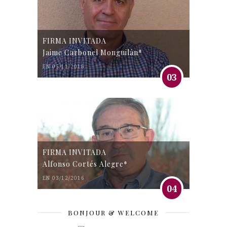
FIRMA INVITADA
Jaime Carbonel Monguilán*
EN 05/11/2016
03
FIRMA INVITADA
Alfonso Cortés Alegre*
EN 03/12/2016
04
BONJOUR & WELCOME