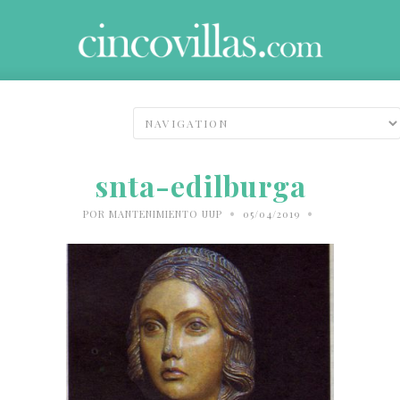
snta-edilburga
•
•
POR
MANTENIMIENTO UUP
05/04/2019