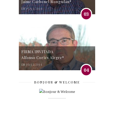
Jaime Carbonel Monguilán*
EN 05/11/2016
03
FIRMA INVITADA
Alfonso Cortés Alegre*
EN 03/12/2016
04
BONJOUR & WELCOME