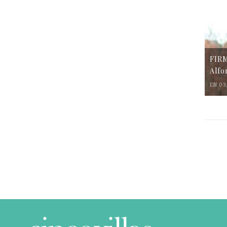
FIR
Alfo
EN 03