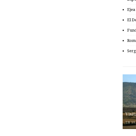
Ejea
El D
Fund
Romá
Serg
Visi
EN 19