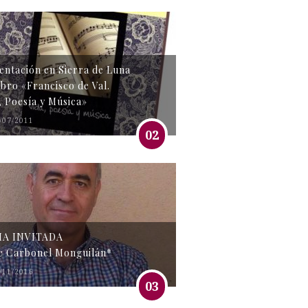
entación en Sierra de Luna
libro «Francisco de Val.
, Poesía y Música»
/07/2011
02
MA INVITADA
e Carbonel Monguilán*
/11/2016
03