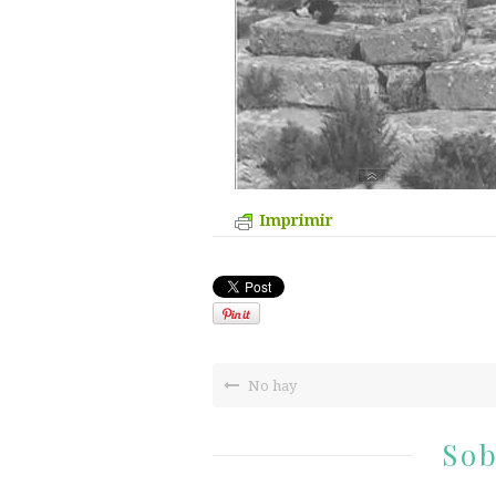
Imprimir
No hay
Sob