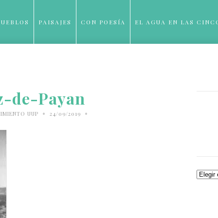
PUEBLOS
PAISAJES
CON POESÍA
EL AGUA EN LAS CINC
BLOG
z-de-Payan
•
•
IMIENTO UUP
24/09/2019
Archiv