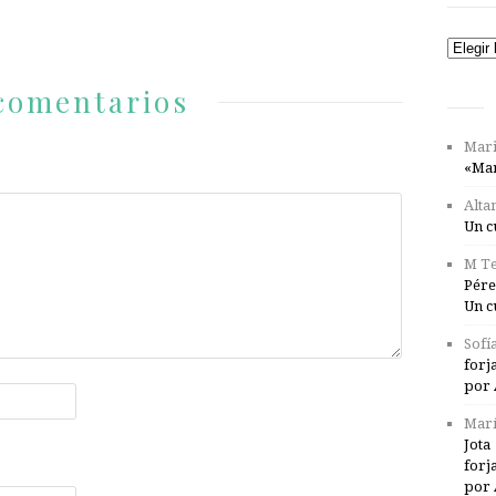
Catego
comentarios
Mari
«Mar
Alta
Un c
M Te
Pére
Un c
Sofí
forj
por 
Marí
Jota
forj
por 