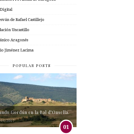
 Digital
esván de Rafael Castillejo
ación Uncastillo
nico Aragonés
io Jiménez Lacima
POPULAR POSTS
tando Gordún en la Bal d’Onsella.
/06/2007
01