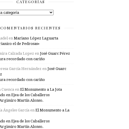
CATEGORÍAS
rías
COMENTARIOS RECIENTES
adel
en
Mariano López Laguarta
ianico el de Pedrosas»
mira Calzada Lopez
en
José Guarc Pérez
ura recordado con cariño
resa García Hernández
en
José Guarc
z
ura recordado con cariño
a Cuenca
en
El Monumento a La Jota
ado en Ejea de los Caballeros
Argimiro Martín Alonso.
a Ángeles García
en
El Monumento a La
ado en Ejea de los Caballeros
Argimiro Martín Alonso.