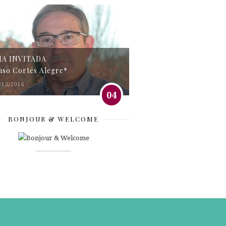
MA INVITADA
nso Cortés Alegre*
/12/2016
04
BONJOUR & WELCOME