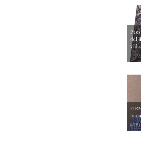
Pres
del 
Vida
EN 31
FIR
Jaim
EN 05