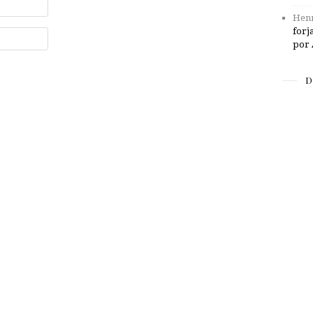
Henr
forj
por 
D