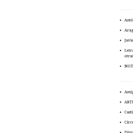
Antó
Ara
Javi
Letr
otra
NOT
Amig
ART
Cast
Círc
Dipu