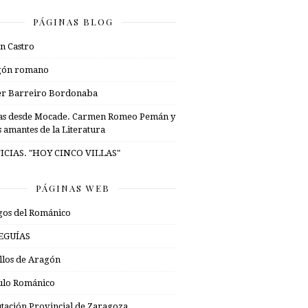
PÁGINAS BLOG
n Castro
gón romano
er Barreiro Bordonaba
as desde Mocade. Carmen Romeo Pemán y
s amantes de la Literatura
ICIAS. "HOY CINCO VILLAS"
PÁGINAS WEB
os del Románico
EGUÍAS
illos de Aragón
ulo Románico
tación Provincial de Zaragoza