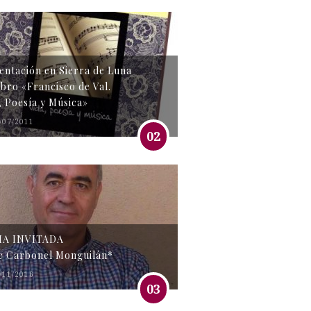
entación en Sierra de Luna
libro «Francisco de Val.
, Poesía y Música»
/07/2011
02
MA INVITADA
e Carbonel Monguilán*
/11/2016
03