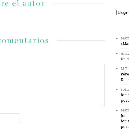
re el autor
Catego
comentarios
Mari
«Mar
Alta
Un c
M Te
Pére
Un c
Sofí
forj
por 
Marí
Jota
forj
por 