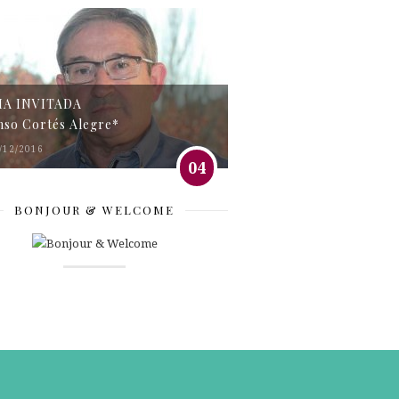
MA INVITADA
nso Cortés Alegre*
/12/2016
04
BONJOUR & WELCOME