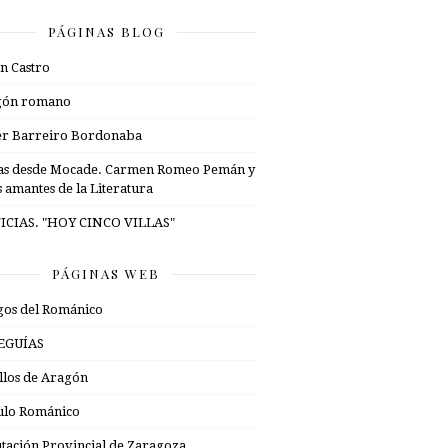
PÁGINAS BLOG
n Castro
gón romano
er Barreiro Bordonaba
as desde Mocade. Carmen Romeo Pemán y
s amantes de la Literatura
ICIAS. "HOY CINCO VILLAS"
PÁGINAS WEB
os del Románico
EGUÍAS
illos de Aragón
ulo Románico
tación Provincial de Zaragoza