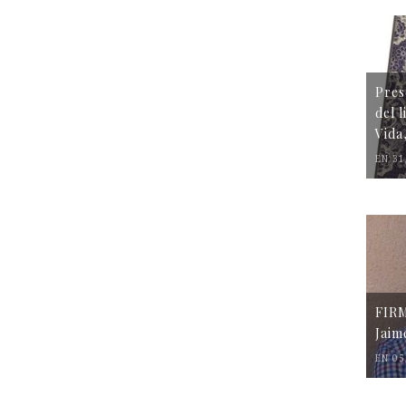
Pres
del 
Vida
EN 31
FIR
Jaim
EN 05