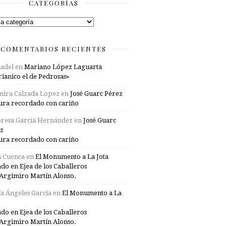
CATEGORÍAS
rías
COMENTARIOS RECIENTES
adel
en
Mariano López Laguarta
ianico el de Pedrosas»
mira Calzada Lopez
en
José Guarc Pérez
ura recordado con cariño
resa García Hernández
en
José Guarc
z
ura recordado con cariño
a Cuenca
en
El Monumento a La Jota
ado en Ejea de los Caballeros
Argimiro Martín Alonso.
a Ángeles García
en
El Monumento a La
ado en Ejea de los Caballeros
Argimiro Martín Alonso.