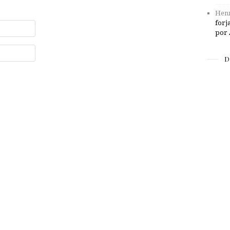
Henr
forj
por 
D