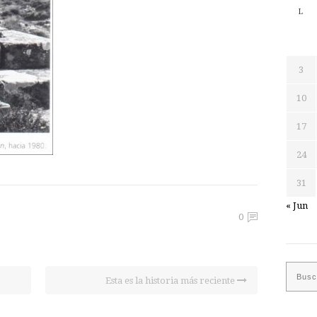
L
3
10
17
24
31
« Jun
0
Esta es la historia más reciente