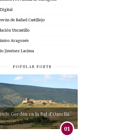
 Digital
esván de Rafael Castillejo
ación Uncastillo
nico Aragonés
io Jiménez Lacima
POPULAR POSTS
tando Gordún en la Bal d’Onsella.
/06/2007
01