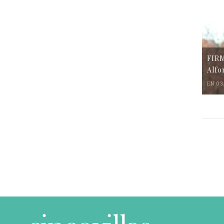
FIR
Alfo
EN 03