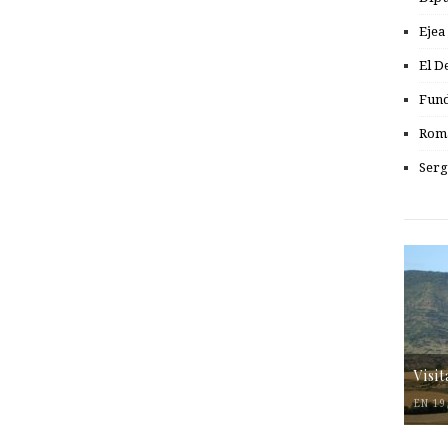
Ejea
El D
Fund
Romá
Serg
Visi
EN 19