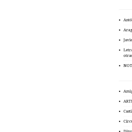
Antó
Ara
Javi
Letr
otra
NOT
Amig
ART
Cast
Círc
Dipu