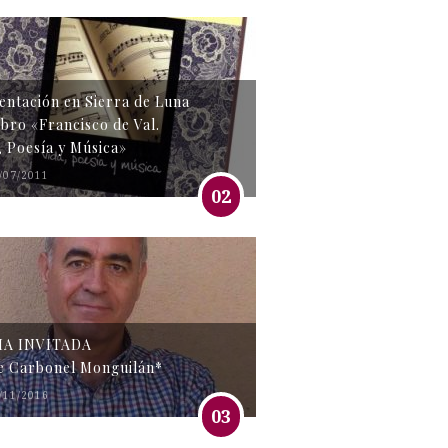
entación en Sierra de Luna
libro «Francisco de Val.
, Poesía y Música»
/07/2011
02
MA INVITADA
e Carbonel Monguilán*
/11/2016
03