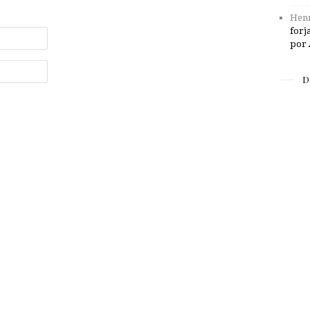
Henr
forj
por 
D