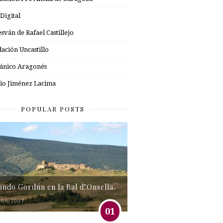
 Digital
esván de Rafael Castillejo
ación Uncastillo
nico Aragonés
io Jiménez Lacima
POPULAR POSTS
tando Gordún en la Bal d’Onsella.
/06/2007
01