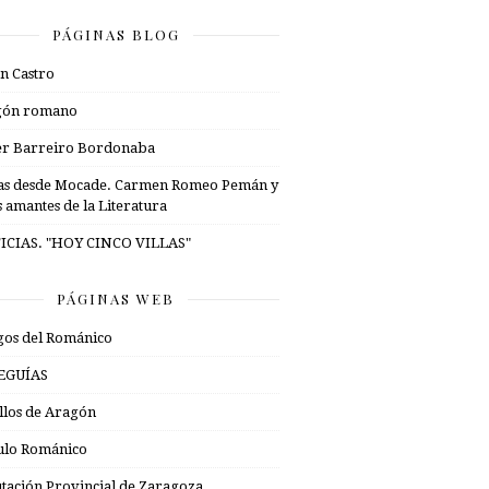
PÁGINAS BLOG
n Castro
gón romano
er Barreiro Bordonaba
as desde Mocade. Carmen Romeo Pemán y
s amantes de la Literatura
ICIAS. "HOY CINCO VILLAS"
PÁGINAS WEB
os del Románico
EGUÍAS
illos de Aragón
ulo Románico
tación Provincial de Zaragoza