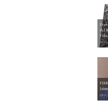
Pres
del 
Vida
EN 31
FIR
Jaim
EN 05