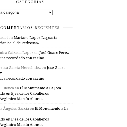
CATEGORÍAS
rías
COMENTARIOS RECIENTES
adel
en
Mariano López Laguarta
ianico el de Pedrosas»
mira Calzada Lopez
en
José Guarc Pérez
ura recordado con cariño
resa García Hernández
en
José Guarc
z
ura recordado con cariño
a Cuenca
en
El Monumento a La Jota
ado en Ejea de los Caballeros
Argimiro Martín Alonso.
a Ángeles García
en
El Monumento a La
ado en Ejea de los Caballeros
Argimiro Martín Alonso.