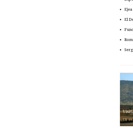
Ejea
El D
Fund
Romá
Serg
Visi
EN 19