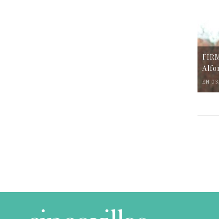
FIR
Alfo
EN 03