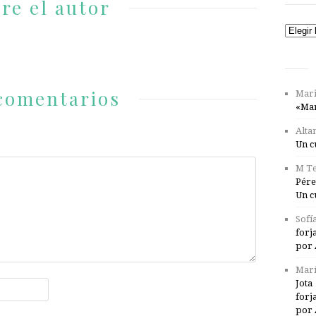
re el autor
Catego
comentarios
Mari
«Mar
Alta
Un c
M Te
Pére
Un c
Sofí
forj
por 
Marí
Jota
forj
por 