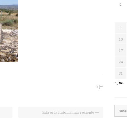
L
3
10
17
24
31
« Jun
0
Esta es la historia más reciente