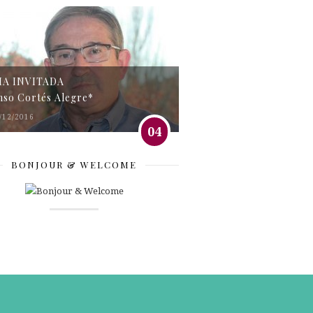
MA INVITADA
nso Cortés Alegre*
/12/2016
04
BONJOUR & WELCOME