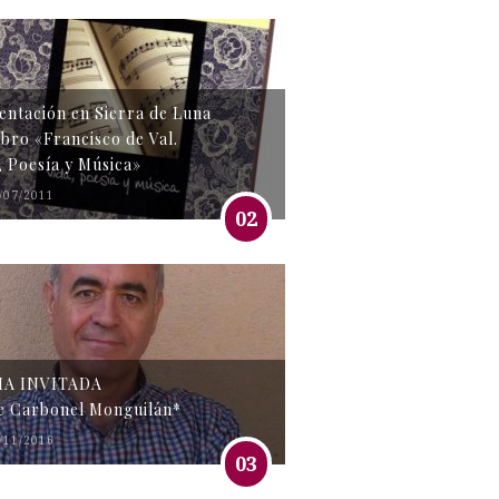
entación en Sierra de Luna
libro «Francisco de Val.
, Poesía y Música»
/07/2011
02
MA INVITADA
e Carbonel Monguilán*
/11/2016
03