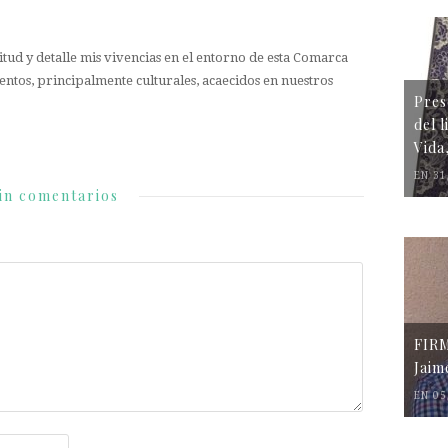
tud y detalle mis vivencias en el entorno de esta Comarca
entos, principalmente culturales, acaecidos en nuestros
Pres
del 
Vida
EN 31
in comentarios
FIR
Jaim
EN 05