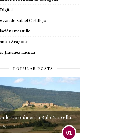
 Digital
esván de Rafael Castillejo
ación Uncastillo
nico Aragonés
io Jiménez Lacima
POPULAR POSTS
tando Gordún en la Bal d’Onsella.
/06/2007
01