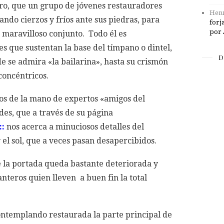
o, que un grupo de jóvenes restauradores
Henr
ndo cierzos y fríos ante sus piedras, para
forj
por 
 maravilloso conjunto. Todo él es
es que sustentan la base del tímpano o dintel,
D
de se admira «la bailarina», hasta su crismón
 concéntricos.
los de la mano de expertos «amigos del
s, que a través de su página
::
nos acerca a minuciosos detalles del
 el sol, que a veces pasan desapercibidos.
e la portada queda bastante deteriorada y
anteros quien lleven a buen fin la total
ontemplando restaurada la parte principal de