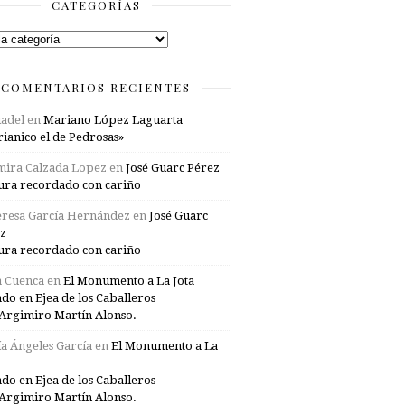
CATEGORÍAS
rías
COMENTARIOS RECIENTES
adel
en
Mariano López Laguarta
ianico el de Pedrosas»
mira Calzada Lopez
en
José Guarc Pérez
ura recordado con cariño
resa García Hernández
en
José Guarc
z
ura recordado con cariño
a Cuenca
en
El Monumento a La Jota
ado en Ejea de los Caballeros
Argimiro Martín Alonso.
a Ángeles García
en
El Monumento a La
ado en Ejea de los Caballeros
Argimiro Martín Alonso.