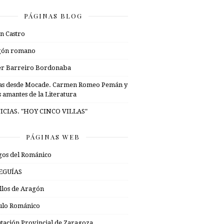
PÁGINAS BLOG
n Castro
gón romano
er Barreiro Bordonaba
as desde Mocade. Carmen Romeo Pemán y
s amantes de la Literatura
ICIAS. "HOY CINCO VILLAS"
PÁGINAS WEB
os del Románico
EGUÍAS
illos de Aragón
ulo Románico
tación Provincial de Zaragoza