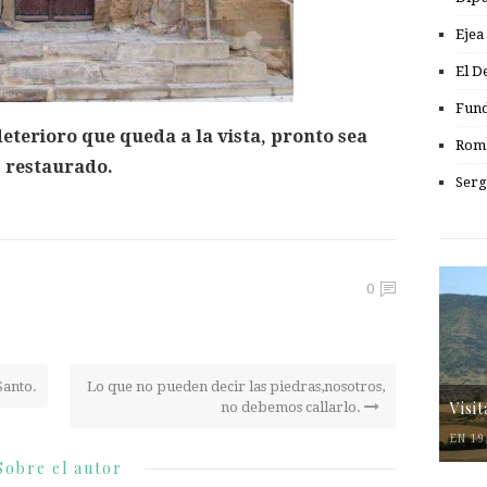
Ejea
El D
Fund
terioro que queda a la vista, pronto sea
Romá
restaurado.
Serg
0
Santo.
Lo que no pueden decir las piedras,nosotros,
Visi
no debemos callarlo.
EN 19
Sobre el autor