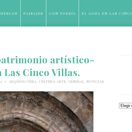
PUEBLOS
PAISAJES
CON POESÍA
EL AGUA EN LAS CINC
BLOG
atrimonio artístico-
n Las Cinco Villas.
•
12
ARQUITECTURA
,
CULTURA-ARTE
,
GENERAL
,
NOTICIAS
Archiv