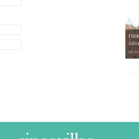
FIR
Alfo
EN 03