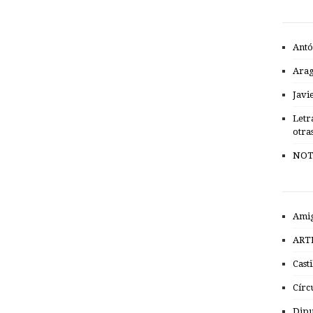
Antó
Ara
Javi
Letr
otra
NOT
Amig
ART
Cast
Círc
Dipu