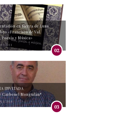
entación en Sierra de Luna
libro «Francisco de Val.
, Poesía y Música»
/07/2011
02
MA INVITADA
e Carbonel Monguilán*
/11/2016
03