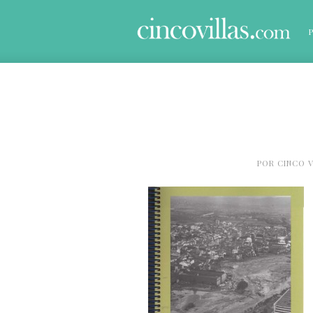
POR
CINCO V