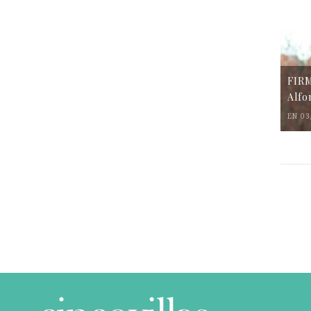
FIR
Alfo
EN 03