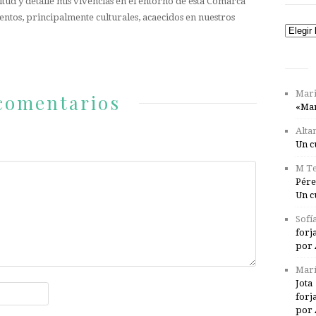
tud y detalle mis vivencias en el entorno de esta Comarca
entos, principalmente culturales, acaecidos en nuestros
Catego
Mari
comentarios
«Mar
Alta
Un c
M Te
Pére
Un c
Sofí
forj
por 
Marí
Jota
forj
por 