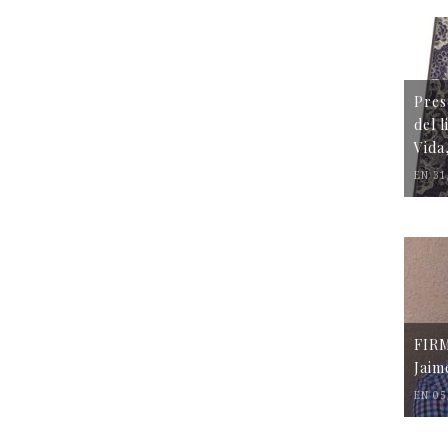
Pres
del 
Vida
EN 31
FIR
Jaim
EN 05