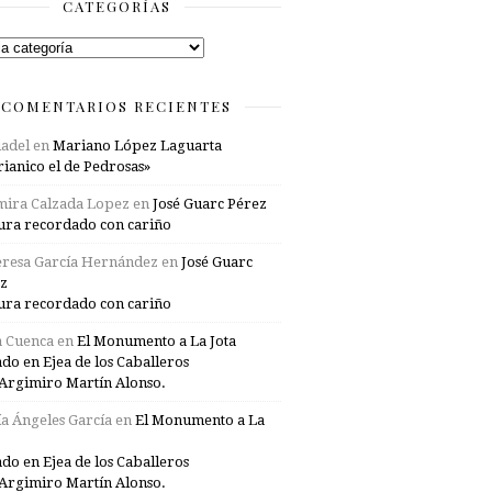
CATEGORÍAS
rías
COMENTARIOS RECIENTES
adel
en
Mariano López Laguarta
ianico el de Pedrosas»
mira Calzada Lopez
en
José Guarc Pérez
ura recordado con cariño
resa García Hernández
en
José Guarc
z
ura recordado con cariño
a Cuenca
en
El Monumento a La Jota
ado en Ejea de los Caballeros
Argimiro Martín Alonso.
a Ángeles García
en
El Monumento a La
ado en Ejea de los Caballeros
Argimiro Martín Alonso.