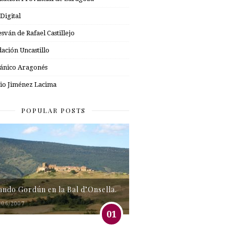
 Digital
esván de Rafael Castillejo
ación Uncastillo
nico Aragonés
io Jiménez Lacima
POPULAR POSTS
tando Gordún en la Bal d’Onsella.
/06/2007
01