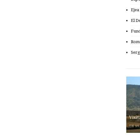
Ejea
El D
Fund
Romá
Serg
Visi
EN 19