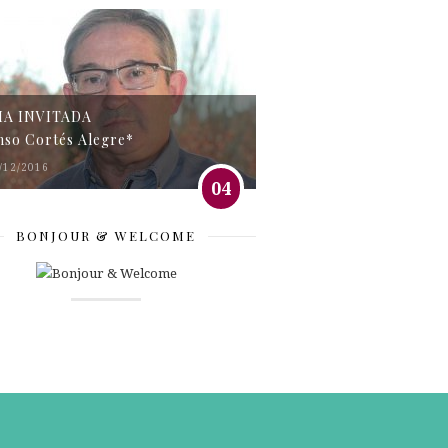
MA INVITADA
nso Cortés Alegre*
/12/2016
04
BONJOUR & WELCOME