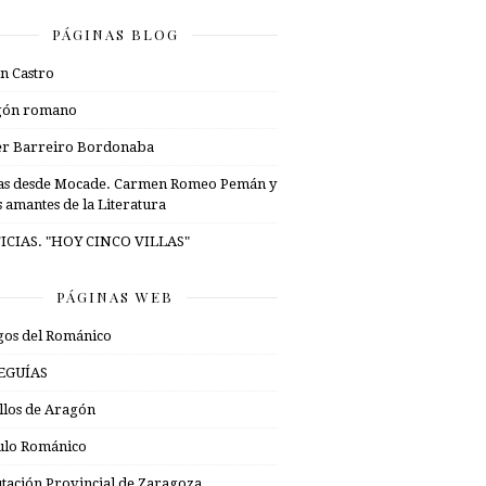
PÁGINAS BLOG
n Castro
gón romano
er Barreiro Bordonaba
as desde Mocade. Carmen Romeo Pemán y
s amantes de la Literatura
ICIAS. "HOY CINCO VILLAS"
PÁGINAS WEB
os del Románico
EGUÍAS
illos de Aragón
ulo Románico
tación Provincial de Zaragoza