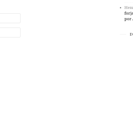
Henr
forj
por 
D