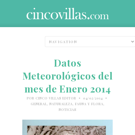
Datos
Meteorológicos del
mes de Enero 2014
•
•
POR
CINCO VILLAS EDITOR
04/02/2014
GENERAL
,
NATURALEZA, FAUNA Y FLORA
,
NOTICIAS