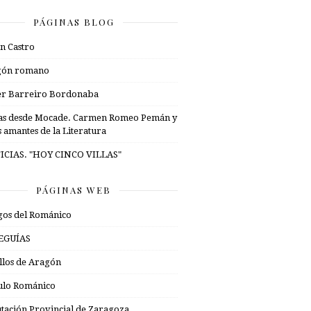
PÁGINAS BLOG
n Castro
gón romano
er Barreiro Bordonaba
as desde Mocade. Carmen Romeo Pemán y
s amantes de la Literatura
ICIAS. "HOY CINCO VILLAS"
PÁGINAS WEB
os del Románico
EGUÍAS
illos de Aragón
ulo Románico
tación Provincial de Zaragoza