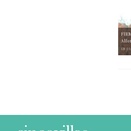
FIR
Alfo
EN 03