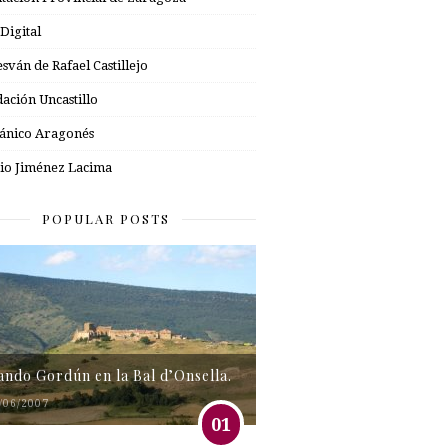
 Digital
esván de Rafael Castillejo
ación Uncastillo
nico Aragonés
io Jiménez Lacima
POPULAR POSTS
tando Gordún en la Bal d’Onsella.
/06/2007
01