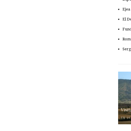
Ejea
El D
Fund
Romá
Serg
Visi
EN 19