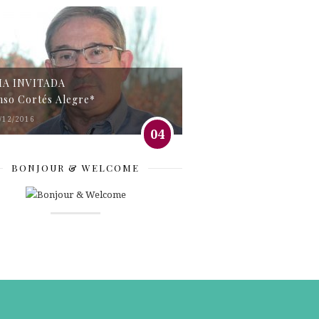
MA INVITADA
nso Cortés Alegre*
/12/2016
04
BONJOUR & WELCOME