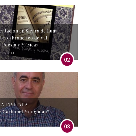
entación en Sierra de Luna
libro «Francisco de Val.
, Poesía y Música»
/07/2011
02
MA INVITADA
e Carbonel Monguilán*
/11/2016
03