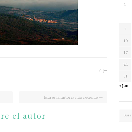
L
3
10
17
24
0
31
« Jun
Esta es la historia más reciente
re el autor