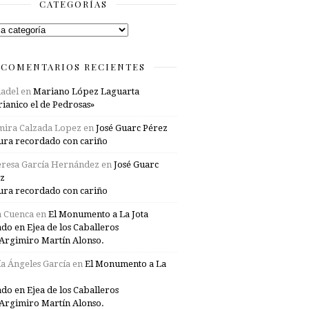
CATEGORÍAS
rías
COMENTARIOS RECIENTES
adel
en
Mariano López Laguarta
ianico el de Pedrosas»
mira Calzada Lopez
en
José Guarc Pérez
ura recordado con cariño
resa García Hernández
en
José Guarc
z
ura recordado con cariño
a Cuenca
en
El Monumento a La Jota
ado en Ejea de los Caballeros
Argimiro Martín Alonso.
a Ángeles García
en
El Monumento a La
ado en Ejea de los Caballeros
Argimiro Martín Alonso.