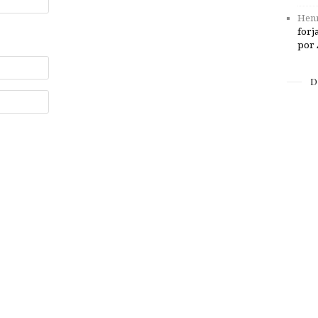
Henr
forj
por 
D