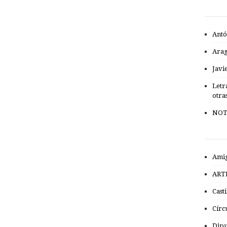
Antó
Ara
Javi
Letr
otra
NOT
Amig
ART
Cast
Círc
Dipu