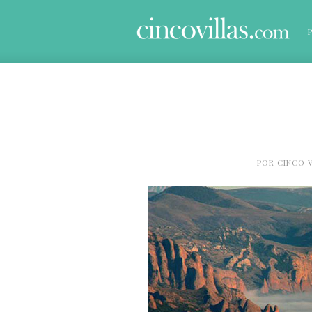
POR
CINCO V