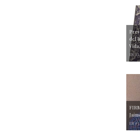
Pres
del 
Vida
EN 31
FIR
Jaim
EN 05