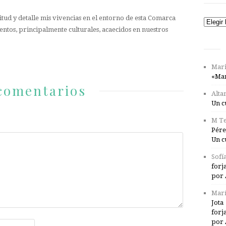
tud y detalle mis vivencias en el entorno de esta Comarca
Catego
entos, principalmente culturales, acaecidos en nuestros
Mari
«Mar
comentarios
Alta
Un c
M Te
Pére
Un c
Sofí
forj
por 
Marí
Jota
forj
por 