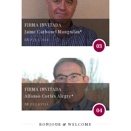
FIRMA INVITADA
Jaime Carbonel Monguilán*
EN 05/11/2016
03
FIRMA INVITADA
Alfonso Cortés Alegre*
EN 03/12/2016
04
BONJOUR & WELCOME