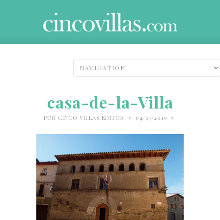
casa-de-la-Villa
•
•
POR
CINCO VILLAS EDITOR
04/03/2019