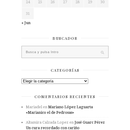
24
25
26
27
28
29
30
31
« Jun
BUSCADOR
CATEGORÍAS
Categorías
COMENTARIOS RECIENTES
Mariadel
en
Mariano López Laguarta
«Marianico el de Pedrosas»
Altamira Calzada Lopez
en
José Guarc Pérez
Un cura recordado con cariño